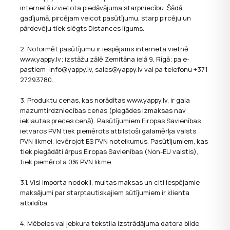
nepieciešama lietotāja piekrišana.
internetā izvietota piedāvājuma starpniecību. Šādā
gadījumā, pircējam veicot pasūtījumu, starp pircēju un
pārdevēju tiek slēgts Distances līgums.
2. Noformēt pasūtījumu ir iespējams interneta vietnē
www.yappy.lv; izstāžu zālē Zemitāna ielā 9, Rīgā; pa e-
pastiem: info@yappy.lv, sales@yappy.lv vai pa telefonu +371
27293780.
3. Produktu cenas, kas norādītas www.yappy.lv, ir gala
mazumtirdzniecības cenas (piegādes izmaksas nav
iekļautas preces cenā). Pasūtījumiem Eiropas Savienības
ietvaros PVN tiek piemērots atbilstoši galamērķa valsts
PVN likmei, ievērojot ES PVN noteikumus. Pasūtījumiem, kas
tiek piegādāti ārpus Eiropas Savienības (Non-EU valstis),
tiek piemērota 0% PVN likme.
3.1. Visi importa nodokļi, muitas maksas un citi iespējamie
maksājumi par starptautiskajiem sūtījumiem ir klienta
atbildība.
4. Mēbeles vai jebkura tekstila izstrādājuma datora bilde