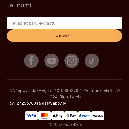
Jaunumi
ABONĒT
SIA Yappy Kids · Reg. Nr. 40103862792 · Zemitāna iela 9, LV-
1024, Rīga, Latvia
+371 27293780
sales@yappy.lv
2026 © YappyKids