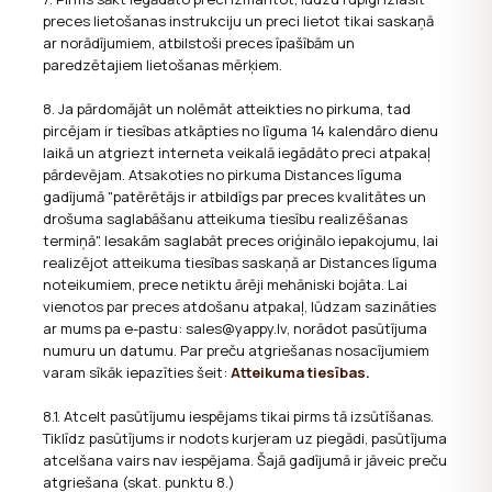
preces lietošanas instrukciju un preci lietot tikai saskaņā
ar norādījumiem, atbilstoši preces īpašībām un
paredzētajiem lietošanas mērķiem.
8. Ja pārdomājāt un nolēmāt atteikties no pirkuma, tad
pircējam ir tiesības atkāpties no līguma 14 kalendāro dienu
laikā un atgriezt interneta veikalā iegādāto preci atpakaļ
pārdevējam. Atsakoties no pirkuma Distances līguma
gadījumā "patērētājs ir atbildīgs par preces kvalitātes un
drošuma saglabāšanu atteikuma tiesību realizēšanas
termiņā". Iesakām saglabāt preces oriģinālo iepakojumu, lai
realizējot atteikuma tiesības saskaņā ar Distances līguma
noteikumiem, prece netiktu ārēji mehāniski bojāta. Lai
vienotos par preces atdošanu atpakaļ, lūdzam sazināties
ar mums pa e-pastu: sales@yappy.lv, norādot pasūtījuma
numuru un datumu. Par preču atgriešanas nosacījumiem
varam sīkāk iepazīties šeit:
Atteikuma tiesības
.
8.1. Atcelt pasūtījumu iespējams tikai pirms tā izsūtīšanas.
Tiklīdz pasūtījums ir nodots kurjeram uz piegādi, pasūtījuma
atcelšana vairs nav iespējama. Šajā gadījumā ir jāveic preču
atgriešana (skat. punktu 8.)