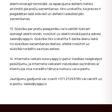
elektroniskajā terminālā. Ja iepakojuma defekti netiks
atzīmēti pie preču saņemšanas, tiks uzskatīts, ka preces ir
piegādātas labā stāvoklī un defekti radušies pēc
saņemšanas.
13. Sūdzību par preču pieejamību vai kvalitāti lūdzam
iesniegt elektroniski, nosūtot uz elektroniskā pasta adresi
sales@yappy.lv. Sūdzība tiks izskatīta 5 darba dienu laikā
no sūdzības saņemšanas dienas, atbildi nosūtot uz
sūdzībā norādīto saziņas adresi.
14. Interneta veikals www.yappy.lv patur tiesības neapkalpot
pasūtījumu, ja interneta veikalam neizdodas sazināties ar
klientu pa viņa noradīto tālruņa numuru vai e-pastu.
Jautājumu gadījumā var zvanīt +371 27293780 vai rakstīt uz
e-pastu: sales@yappy.lv