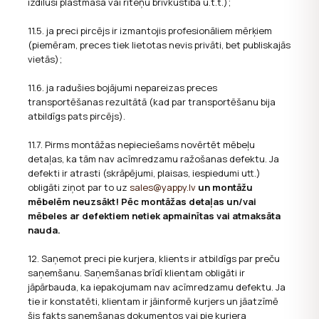
izdilusi plastmasa vai riteņu brīvkustība u.t.t.);
11.5. ja preci pircējs ir izmantojis profesionāliem mērķiem
(piemēram, preces tiek lietotas nevis privāti, bet publiskajās
vietās);
11.6. ja radušies bojājumi nepareizas preces
transportēšanas rezultātā (kad par transportēšanu bija
atbildīgs pats pircējs).
11.7.
Pirms montāžas nepieciešams novērtēt mēbeļu
detaļas, ka tām nav acīmredzamu ražošanas defektu. Ja
defekti ir atrasti (skrāpējumi, plaisas, iespiedumi utt.)
obligāti ziņot par to uz
sales@yappy.lv
un montāžu
mēbelēm neuzsākt! Pēc montāžas detaļas un/vai
mēbeles ar defektiem netiek apmainītas vai atmaksāta
nauda.
12.
Saņemot preci pie kurjera, klients ir atbildīgs par preču
saņemšanu. Saņemšanas brīdī klientam obligāti ir
jāpārbauda, ka iepakojumam nav acīmredzamu defektu. Ja
tie ir konstatēti, klientam ir jāinformē kurjers un jāatzīmē
šis fakts saņemšanas dokumentos vai pie kurjera