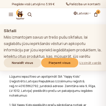
Piegāde visā Latvijā no 3,99 €
Palīdzība un kontakti
0
Latviski
Sīkfaili
Mēs izmantojam savus un trešo pušu sīkfailus, lai
saglabātu jūsu iepirkšanās vēsturi un apkopotu
Pirkšanas nosacījumi
informāciju par jūsu iepriekš iegādātajiem produktiem, lai
ieteiktu citus produktus, kas, mūsuprāt, jūs varētu
SIA Yappy Kids pirkšanas
interesēt. Lai uzzinātu vairāk par mūsu sīkfailu politiku,
Noraidīt visus
Pieņemt visus
Uzzināt vairāk
nosacījumi internetā
noklikšķiniet uz pogas "Uzzināt vairāk". Jūs varat piekrist
visām sīkdatnēm, noklikšķinot uz pogas "Pieņemt visas",
Lūgums iepazīties un apstiprināt SIA “Yappy Kids”
(reģistrēts Latvijas Republikas Uzņēmumu reģistrā,
vai noraidīt tās, noklikšķinot uz pogas "Noraidīt visas". Ja
reģ.nr.40103862792, juridiskā adrese: Zemitāna iela 9, Rīga,
vietnes lietotājs noklikšķina uz pogas "Noraidīt visus",
LV-1012, Latvija) piedāvāto preču un pakalpojumu iegādes
vietnē tiek saglabātas vietnes darbībai nepieciešamās
noteikumus:
tehniskās sīkdatnes, kuru izmantošanai nav
1. SIA Yappy Kids piedāvāto preču pārdošana notiek ar