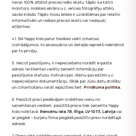
nevar 100% attēlot preces reālo skatu, tāpēc ka katrs
monitors, mobilais ekrāns u.c. ierīces fotogrāfiju attēlo
savās krāsās. Tāpēc mūsu bildes ir uzskātāmas par relatīvi
informatīvām un reālais preces skats var nedaudz
atšķirties.
4.1. SIA Yappy Kids patur tiesības veikt izmaiņas
izstrādājumos, to aksesuāros un detaļās iepriekš nebrīdinot
par to pircēju.
5. Veicot pasūtījumu, ir nepieciešams norādīt e-pasta
adresi, lai klientas varētu saņemt informāciju par
pasūtījuma statusu, instrukcijas, rēķinu-pavadzīmi u.c.
nepieciešamo dokumentāciju. Sīkāk par Jūsu datu drošību
un izmantošanu varat iepazīties šeit:
Privātuma politika
.
6. Pasūtot preci piedāvājam izvēlēties vienu no
saņemšanas veidiem: pasūtītā prece tiek saņemta Yappy
Kids noliktavā:
Rencēnu iela 7B, Rīga, LV-1073, Latvija
vai
ar piegādi – kurjeru firma piegādā pasūtīto preci norādītajā
adresē.
7. Pirms sākt iegādāto preci izmantot, lūdzu rūpīgi izlasīt