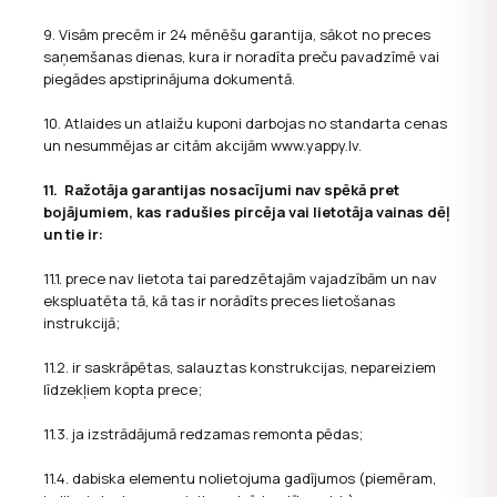
9. Visām precēm ir 24 mēnēšu garantija, sākot no preces
saņemšanas dienas, kura ir noradīta preču pavadzīmē vai
piegādes apstiprinājuma dokumentā.
10. Atlaides un atlaižu kuponi darbojas no standarta cenas
un nesummējas ar citām akcijām www.yappy.lv.
11.
Ražotāja garantijas nosacījumi nav spēkā pret
bojājumiem, kas radušies pircēja vai lietotāja vainas dēļ
un tie ir:
11.1. prece nav lietota tai paredzētajām vajadzībām un nav
ekspluatēta tā, kā tas ir norādīts preces lietošanas
instrukcijā;
11.2. ir saskrāpētas, salauztas konstrukcijas, nepareiziem
līdzekļiem kopta prece;
11.3. ja izstrādājumā redzamas remonta pēdas;
11.4. dabiska elementu nolietojuma gadījumos (piemēram,