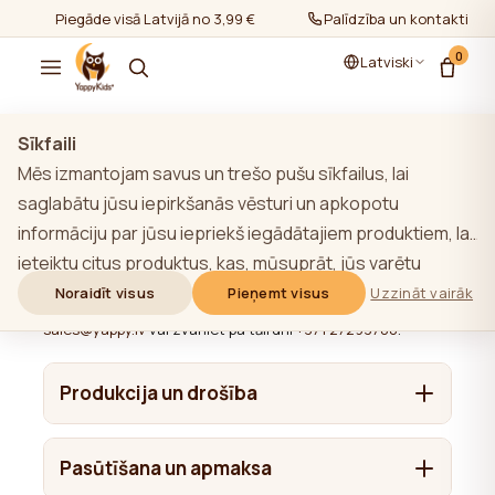
Piegāde visā Latvijā no 3,99 €
Palīdzība un kontakti
0
Latviski
Sīkfaili
Mēs izmantojam savus un trešo pušu sīkfailus, lai
saglabātu jūsu iepirkšanās vēsturi un apkopotu
Bieži uzdotie jautājumi (BUJ)
informāciju par jūsu iepriekš iegādātajiem produktiem, lai
ieteiktu citus produktus, kas, mūsuprāt, jūs varētu
Šeit apkopotas atbildes uz biežāk uzdotajiem jautājumiem
par YappyKids produkciju, apmaksu, piegādi un garantiju. Ja
interesēt. Lai uzzinātu vairāk par mūsu sīkfailu politiku,
Noraidīt visus
Pieņemt visus
Uzzināt vairāk
neatrodat atbildi uz savu jautājumu, rakstiet uz
noklikšķiniet uz pogas "Uzzināt vairāk". Jūs varat piekrist
sales@yappy.lv
vai zvaniet pa tālruni
+371 27293780
.
visām sīkdatnēm, noklikšķinot uz pogas "Pieņemt visas",
vai noraidīt tās, noklikšķinot uz pogas "Noraidīt visas". Ja
Produkcija un drošība
vietnes lietotājs noklikšķina uz pogas "Noraidīt visus",
vietnē tiek saglabātas vietnes darbībai nepieciešamās
No kādiem materiāliem ir izgatavotas
Pasūtīšana un apmaksa
tehniskās sīkdatnes, kuru izmantošanai nav
YappyKids mēbeles?