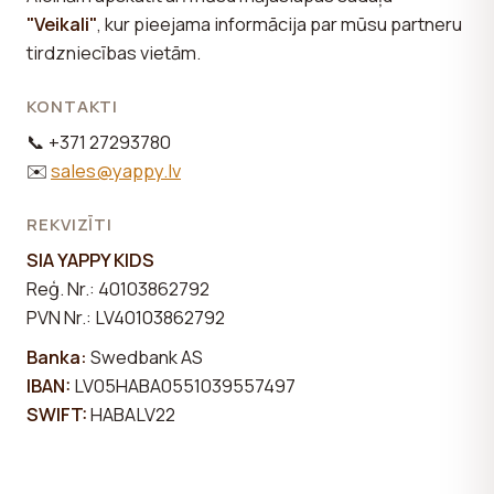
"Veikali"
, kur pieejama informācija par mūsu partneru
tirdzniecības vietām.
KONTAKTI
📞 +371 27293780
✉️
sales@yappy.lv
REKVIZĪTI
SIA YAPPY KIDS
Reģ. Nr.: 40103862792
PVN Nr.: LV40103862792
Banka:
Swedbank AS
IBAN:
LV05HABA0551039557497
SWIFT:
HABALV22