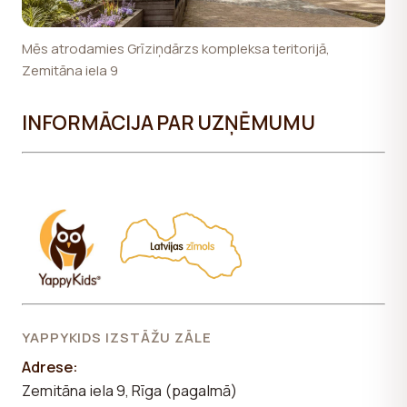
Mēs atrodamies Grīziņdārzs kompleksa teritorijā,
Zemitāna iela 9
INFORMĀCIJA PAR UZŅĒMUMU
YAPPYKIDS IZSTĀŽU ZĀLE
Adrese:
Zemitāna iela 9, Rīga (pagalmā)