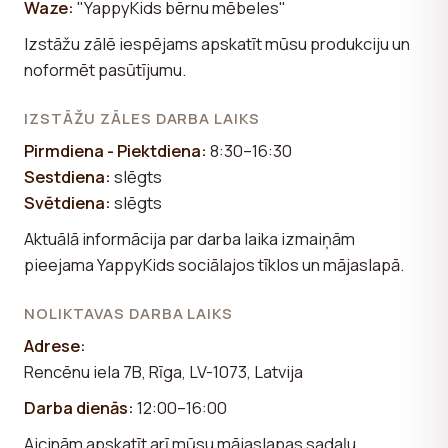
Waze:
"YappyKids bērnu mēbeles"
Izstāžu zālē iespējams apskatīt mūsu produkciju un
noformēt pasūtījumu.
IZSTĀŽU ZĀLES DARBA LAIKS
Pirmdiena - Piektdiena:
8:30–16:30
Sestdiena:
slēgts
Svētdiena:
slēgts
Aktuālā informācija par darba laika izmaiņām
pieejama YappyKids sociālajos tīklos un mājaslapā.
NOLIKTAVAS DARBA LAIKS
Adrese:
Rencēnu iela 7B, Rīga, LV-1073, Latvija
Darba dienās:
12:00–16:00
Aicinām apskatīt arī mūsu mājaslapas sadaļu