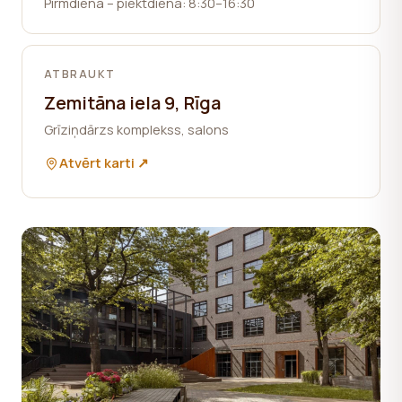
Pirmdiena – piektdiena: 8:30–16:30
nepieciešama lietotāja piekrišana.
ATBRAUKT
Zemitāna iela 9, Rīga
Grīziņdārzs komplekss, salons
Atvērt karti ↗