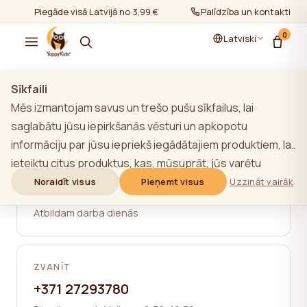
Piegāde visā Latvijā no 3,99 €
Palīdzība un kontakti
0
Latviski
Sīkfaili
Mēs izmantojam savus un trešo pušu sīkfailus, lai
Kontakti
saglabātu jūsu iepirkšanās vēsturi un apkopotu
informāciju par jūsu iepriekš iegādātajiem produktiem, lai
ieteiktu citus produktus, kas, mūsuprāt, jūs varētu
RAKSTĪT
interesēt. Lai uzzinātu vairāk par mūsu sīkfailu politiku,
Noraidīt visus
Pieņemt visus
Uzzināt vairāk
sales@yappy.lv
noklikšķiniet uz pogas "Uzzināt vairāk". Jūs varat piekrist
Atbildam darba dienās
visām sīkdatnēm, noklikšķinot uz pogas "Pieņemt visas",
vai noraidīt tās, noklikšķinot uz pogas "Noraidīt visas". Ja
vietnes lietotājs noklikšķina uz pogas "Noraidīt visus",
ZVANĪT
vietnē tiek saglabātas vietnes darbībai nepieciešamās
+371 27293780
tehniskās sīkdatnes, kuru izmantošanai nav