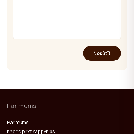
Nosūtīt
Par mums
Par mums
Kāpēc pirkt YappyKids