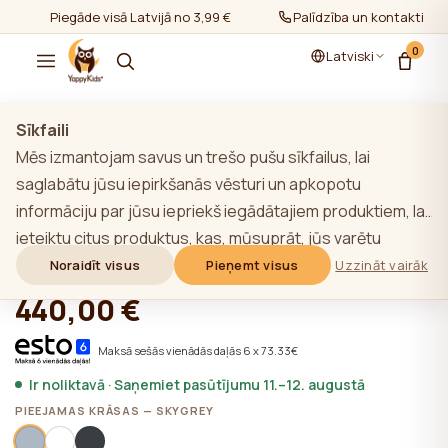
Piegāde visā Latvijā no 3,99 €
Palīdzība un kontakti
0
Latviski
Rādīt visu
/
YappyÉtude kolekcija
Sīkfaili
Mēs izmantojam savus un trešo pušu sīkfailus, lai
saglabātu jūsu iepirkšanās vēsturi un apkopotu
informāciju par jūsu iepriekš iegādātajiem produktiem, lai
YappyÉtude kumode, SKY GREY
ieteiktu citus produktus, kas, mūsuprāt, jūs varētu
interesēt. Lai uzzinātu vairāk par mūsu sīkfailu politiku,
Noraidīt visus
Pieņemt visus
Uzzināt vairāk
★★★★★
★★★★★
4,9 (22)
noklikšķiniet uz pogas "Uzzināt vairāk". Jūs varat piekrist
440,00 €
visām sīkdatnēm, noklikšķinot uz pogas "Pieņemt visas",
vai noraidīt tās, noklikšķinot uz pogas "Noraidīt visas". Ja
Maksā sešās vienādās daļās 6 x 73.33€
vietnes lietotājs noklikšķina uz pogas "Noraidīt visus",
Ir noliktavā · Saņemiet pasūtījumu 11.–12. augustā
vietnē tiek saglabātas vietnes darbībai nepieciešamās
PIEEJAMAS KRĀSAS — SKYGREY
tehniskās sīkdatnes, kuru izmantošanai nav