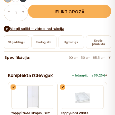
nepieciešama lietotāja piekrišana.
−
+
IELIKT GROZĀ
1
Viegli salikt — video instrukcija
▶
Drošs
10 gadi tirgū
Ekoloģisks
Ilgmūžīgs
produkts
Specifikācija:
- · 90 cm · 50 cm · 85,5 cm
Komplektā izdevīgāk
▾
— Ietaupījums
89,25 €
YappyÉtude skapis, SKY
YappyNord White