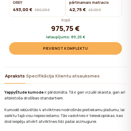
GREY
pārtinamais matracis
493,00 €
42,75 €
580,00 €
45,00 €
Kopā
975,75 €
Ietaupījums:
89,25 €
PIEVIENOT KOMPLEKTU
Apraksts
Specifikācija
Klientu atsauksmes
YappyÉtude kumode
ir pārdomāta. Tā ir gan vizuāli skaista, gan arī
atbilstoša drošības standartiem.
Kumodē iebūvētās 4 atvilktnes nodrošinās pietiekamu plašumu, lai
saliktu tajā visu nepieciešamo. Tās vadotnes ir teleskopiskas, kas
dod iespēju atvērt atvilktnes līdz pašai aizmugurei.