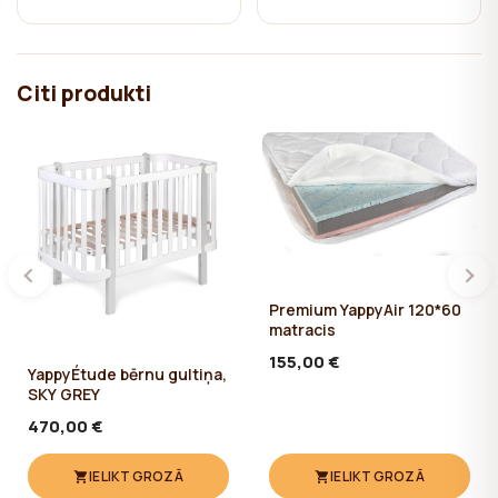
padarīs acīm baudāmāku un ikdienu ērtāku.
Sargies no viltojuma! YappyKids ražotāja YappyÉtude kolekcijas
mēbeles ir aizsargātas Dizaina Patentu Valdē ar patentu Nr. D
Citi produkti
15 855
Premium YappyAir 120*60
matracis
155,00 €
YappyÉtude bērnu gultiņa,
SKY GREY
470,00 €
IELIKT GROZĀ
IELIKT GROZĀ