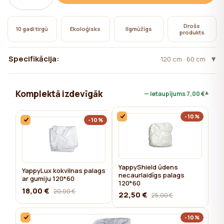
nepieciešama lietotāja piekrišana.
Drošs
10 gadi tirgū
Ekoloģisks
Ilgmūžīgs
produkts
Specifikācija:
120 cm · 60 cm
Komplektā izdevīgāk
▾
— Ietaupījums
7,00 €
-10%
-10%
YappyShield ūdens
YappyLux kokvilnas palags
necaurlaidīgs palags
ar gumiju 120*60
120*60
18,00 €
20,00 €
22,50 €
25,00 €
-10%