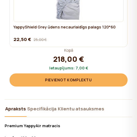
YappyShield Grey ūdens necaurlaidīgs palags 120*60
22,50 €
25,00 €
Kopā
218,00 €
Ietaupījums:
7,00 €
PIEVIENOT KOMPLEKTU
Apraksts
Specifikācija
Klientu atsauksmes
Premium YappyAir matracis