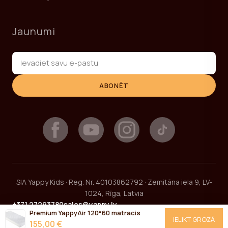
Jaunumi
ABONĒT
SIA Yappy Kids · Reg. Nr. 40103862792 · Zemitāna iela 9, LV-
1024, Rīga, Latvia
+371 27293780
sales@yappy.lv
Premium YappyAir 120*60 matracis
IELIKT GROZĀ
155,00 €