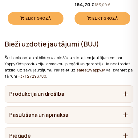
+ YappyShield + Yappy Star
164,70 €
183,00 €
Grey Muslin 360cm
IELIKT GROZĀ
IELIKT GROZĀ
Bieži uzdotie jautājumi (BUJ)
Šeit apkopotas atbildes uz biežāk uzdotajiem jautājumiem par
YappyKids produkciju, apmaksu, piegādi un garantiju. Ja neatrodat
atbildi uz savu jautājumu, rakstiet uz
sales@yappy.lv
vai zvaniet pa
tālruni
+371 27293780
.
Produkcija un drošība
No kādiem materiāliem ir izgatavotas YappyKids
Pasūtīšana un apmaksa
mēbeles?
Tas ir atkarīgs no konkrētās preces. Bērnu gultiņas un
Kā noformēt pasūtījumu?
Kur tiek ražota YappyKids produkcija?
gultas izgatavojam no masīvkoka — priedes, bērza,
Piegāde