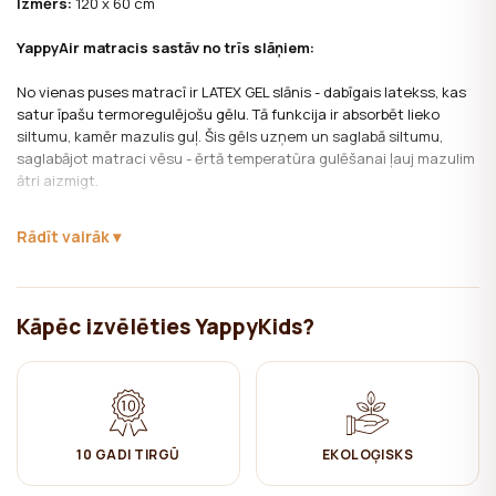
Izmērs:
120 x 60 cm
YappyAir matracis sastāv no trīs slāņiem:
No vienas puses matracī ir LATEX GEL slānis - dabīgais latekss, kas
satur īpašu termoregulējošu gēlu. Tā funkcija ir absorbēt lieko
siltumu, kamēr mazulis guļ. Šis gēls uzņem un saglabā siltumu,
saglabājot matraci vēsu - ērtā temperatūra gulēšanai ļauj mazulim
ātri aizmigt.
No otras puses LATEX MEMORY slānis - tas maigi ieņem bērna formu
Rādīt vairāk
un nodrošina nepieciešamo mugurkaula atbalstu. Pateicoties
caurumiem, kas izveidoti šajā slānī, matracim ir nodrošināta laba
gaisa caurlaidība. LATEX MEMORY slānis nodrošina augstu komfortu
un palielina dziļā miega fāzes garumu, kad ir visefektīvākā ķermeņa
Kāpēc izvēlēties YappyKids?
atjaunošanās.
Matrača vidū ievietots aktivēts oglekļa putu bloks, kam piemīt
īpašs blīvums un stingrība. Tas aizsargās matraci no baktērijām un
nepatīkama aromāta.
10 GADI TIRGŪ
EKOLOĢISKS
Īpaši elpojošais hipoalerģiskais matrača pārvalks ar “Air cells” (gaisa
šūniņas) veicinās to, ka mazulis gulēs ciešā miegā, kas palīdzēs