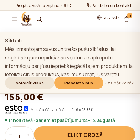
Piegāde visā Latvijā no 3,99 €
Palīdzība un kontakti
0
Latviski
Rādīt visu
/
Matrači
/
Matrači 120-60cm
Sīkfaili
Mēs izmantojam savus un trešo pušu sīkfailus, lai
saglabātu jūsu iepirkšanās vēsturi un apkopotu
informāciju par jūsu iepriekš iegādātajiem produktiem, lai
Premium YappyAir 120*60 matracis
ieteiktu citus produktus, kas, mūsuprāt, jūs varētu
interesēt. Lai uzzinātu vairāk par mūsu sīkfailu politiku,
Noraidīt visus
Pieņemt visus
Uzzināt vairāk
★★★★★
★★★★★
4,9 (22)
noklikšķiniet uz pogas "Uzzināt vairāk". Jūs varat piekrist
155,00 €
visām sīkdatnēm, noklikšķinot uz pogas "Pieņemt visas",
vai noraidīt tās, noklikšķinot uz pogas "Noraidīt visas". Ja
Maksā sešās vienādās daļās 6 x 25.83€
vietnes lietotājs noklikšķina uz pogas "Noraidīt visus",
Ir noliktavā · Saņemiet pasūtījumu 12.–13. augustā
vietnē tiek saglabātas vietnes darbībai nepieciešamās
tehniskās sīkdatnes, kuru izmantošanai nav
−
+
IELIKT GROZĀ
1