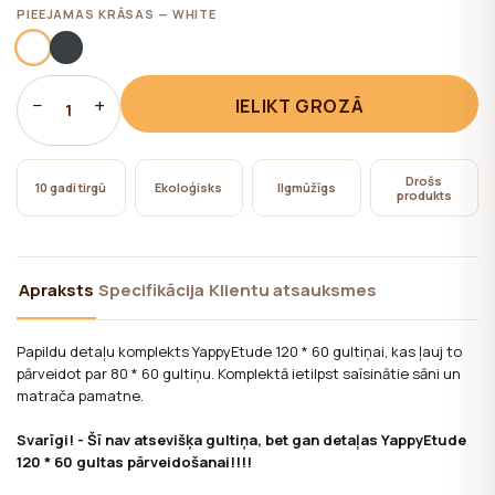
nepieciešama lietotāja piekrišana.
PIEEJAMAS KRĀSAS — WHITE
−
+
IELIKT GROZĀ
1
Drošs
10 gadi tirgū
Ekoloģisks
Ilgmūžīgs
produkts
Apraksts
Specifikācija
Klientu atsauksmes
Papildu detaļu komplekts YappyEtude 120 * 60 gultiņai, kas ļauj to
pārveidot par 80 * 60 gultiņu. Komplektā ietilpst saīsinātie sāni un
matrača pamatne.
Svarīgi! - Šī nav atsevišķa gultiņa, bet gan detaļas YappyEtude
120 * 60 gultas pārveidošanai!!!!