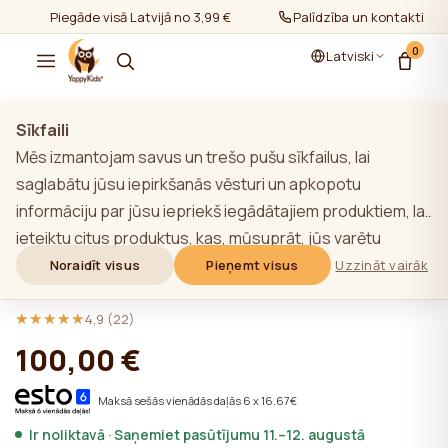
Piegāde visā Latvijā no 3,99 €
Palīdzība un kontakti
0
Latviski
Rādīt visu
/
YappyÉtude kolekcija
Sīkfaili
Mēs izmantojam savus un trešo pušu sīkfailus, lai
saglabātu jūsu iepirkšanās vēsturi un apkopotu
informāciju par jūsu iepriekš iegādātajiem produktiem, lai
Papildkomplekts YappyÉtude bērnu
ieteiktu citus produktus, kas, mūsuprāt, jūs varētu
gultiņai (īsie sāni un grīda)
interesēt. Lai uzzinātu vairāk par mūsu sīkfailu politiku,
Noraidīt visus
Pieņemt visus
Uzzināt vairāk
WHITE/SKYGREY
noklikšķiniet uz pogas "Uzzināt vairāk". Jūs varat piekrist
★★★★★
★★★★★
visām sīkdatnēm, noklikšķinot uz pogas "Pieņemt visas",
4,9 (22)
vai noraidīt tās, noklikšķinot uz pogas "Noraidīt visas". Ja
100,00 €
vietnes lietotājs noklikšķina uz pogas "Noraidīt visus",
vietnē tiek saglabātas vietnes darbībai nepieciešamās
Maksā sešās vienādās daļās 6 x 16.67€
tehniskās sīkdatnes, kuru izmantošanai nav
Ir noliktavā · Saņemiet pasūtījumu 11.–12. augustā