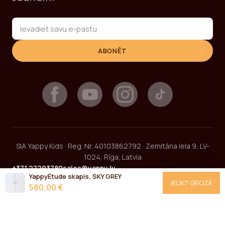
ABONĒT
SIA Yappy Kids · Reg. Nr. 40103862792 · Zemitāna iela 9, LV-
1024, Rīga, Latvia
+371 27293780
sales@yappy.lv
YappyÉtude skapis, SKY GREY
IELIKT GROZĀ
580,00 €
2026 © YappyKids