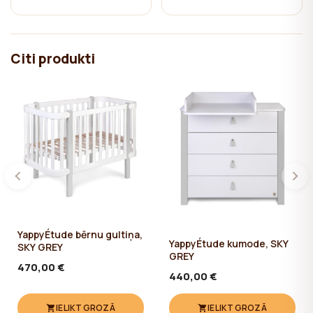
Sargies no viltojuma! YappyKids ražotāja YappyÉtude kolekcijas
mēbeles ir aizsargātas Dizaina Patentu Valdē ar patentu Nr. D
15 855
Citi produkti
YappyÉtude bērnu gultiņa,
YappyÉtude kumode, SKY
SKY GREY
GREY
470,00 €
440,00 €
IELIKT GROZĀ
IELIKT GROZĀ