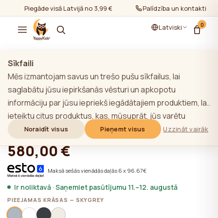
Piegāde visā Latvijā no 3,99 €
Palīdzība un kontakti
0
Latviski
Rādīt visu
/
Skapji
Sīkfaili
Mēs izmantojam savus un trešo pušu sīkfailus, lai
saglabātu jūsu iepirkšanās vēsturi un apkopotu
informāciju par jūsu iepriekš iegādātajiem produktiem, lai
YappyÉtude skapis, SKY GREY
ieteiktu citus produktus, kas, mūsuprāt, jūs varētu
interesēt. Lai uzzinātu vairāk par mūsu sīkfailu politiku,
Noraidīt visus
Pieņemt visus
Uzzināt vairāk
★★★★★
★★★★★
4,9 (22)
noklikšķiniet uz pogas "Uzzināt vairāk". Jūs varat piekrist
580,00 €
visām sīkdatnēm, noklikšķinot uz pogas "Pieņemt visas",
vai noraidīt tās, noklikšķinot uz pogas "Noraidīt visas". Ja
Maksā sešās vienādās daļās 6 x 96.67€
vietnes lietotājs noklikšķina uz pogas "Noraidīt visus",
Ir noliktavā · Saņemiet pasūtījumu 11.–12. augustā
vietnē tiek saglabātas vietnes darbībai nepieciešamās
PIEEJAMAS KRĀSAS — SKYGREY
tehniskās sīkdatnes, kuru izmantošanai nav