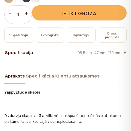
nepieciešama lietotāja piekrišana.
−
+
IELIKT GROZĀ
1
Drošs
10 gadi tirgū
Ekoloģisks
Ilgmūžīgs
produkts
Specifikācija:
95,5 cm · 47 cm · 179 cm
Apraksts
Specifikācija
Klientu atsauksmes
YappyÉtude skapis
Divdurvju skapis ar 3 atvilktnēm iekšpusē nodrošinās pietiekamu
plašumu, lai saliktu tajā visu nepieciešamo.