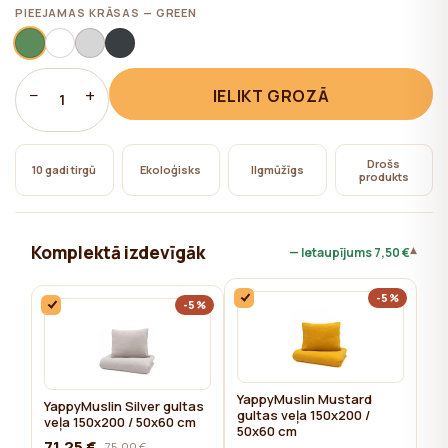
nepieciešama lietotāja piekrišana.
PIEEJAMAS KRĀSAS — GREEN
−
+
IELIKT GROZĀ
1
Drošs
10 gadi tirgū
Ekoloģisks
Ilgmūžīgs
produkts
Komplektā izdevīgāk
▾
— Ietaupījums
7,50 €
-5%
-5%
YappyMuslin Mustard
YappyMuslin Silver gultas
gultas veļa 150x200 /
veļa 150x200 / 50x60 cm
50x60 cm
71,25 €
75,00 €