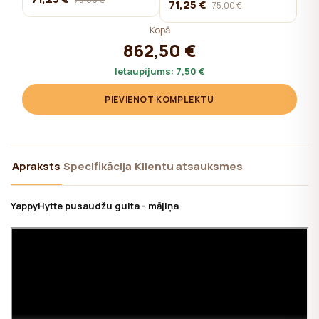
71,25 €
75,00 €
Kopā
862,50 €
Ietaupījums:
7,50 €
PIEVIENOT KOMPLEKTU
Apraksts
Specifikācija
Klientu atsauksmes
YappyHytte pusaudžu gulta - mājiņa