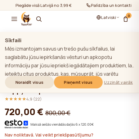
Piegāde visā Latvijā no 3,99 €
Palīdzība un kontakti
0
Latviski
Rādīt visu
/
Mēbeļu komplekti 2+
Sīkfaili
Mēs izmantojam savus un trešo pušu sīkfailus, lai
saglabātu jūsu iepirkšanās vēsturi un apkopotu
informāciju par jūsu iepriekš iegādātajiem produktiem, lai
GREEN YappyHytte pusaudžu gulta -
ieteiktu citus produktus, kas, mūsuprāt, jūs varētu
mājiņa, YappyHytte plaukts un
interesēt. Lai uzzinātu vairāk par mūsu sīkfailu politiku,
Noraidīt visus
Pieņemt visus
Uzzināt vairāk
YappyHus plaukts
noklikšķiniet uz pogas "Uzzināt vairāk". Jūs varat piekrist
★★★★★
★★★★★
visām sīkdatnēm, noklikšķinot uz pogas "Pieņemt visas",
4,9 (22)
vai noraidīt tās, noklikšķinot uz pogas "Noraidīt visas". Ja
720,00 €
800,00 €
vietnes lietotājs noklikšķina uz pogas "Noraidīt visus",
vietnē tiek saglabātas vietnes darbībai nepieciešamās
Maksā sešās vienādās daļās 6 x 120.00€
tehniskās sīkdatnes, kuru izmantošanai nav
Nav noliktavā. Vai veikt priekšpasūtījumu?