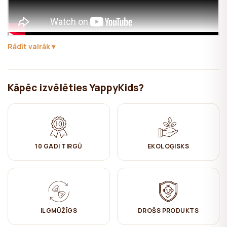
Rādīt vairāk
Yappy Kids paplašina savu piedāvājumu ar skandināvu stila
pusaudžu gultu – mājiņu. To var izmantot gan kā gultu, gan
kā
rotaļu vietu.
Kāpēc izvēlēties YappyKids?
YappyHytte ir lielisks risinājums laikā, kad bērns ir izaudzis no
zīdaiņa gultiņas un ir nepieciešama jau lielāka gulta.
Šī gulta ir oriģināla dizaina un funkcionalitātes kombinācija. Gultas
dizains piešķir patiesi mājīgu sajūtu bērna istabā. Mājiņas izskata
gultas ir lieliska izvēle bērniem, jo pateicoties to pievilcīgajam un
10 GADI TIRGŪ
EKOLOĢISKS
rotaļīgajam dizainam, bērnam būs vēlme tur gulēt un adaptācija no
zīdaiņa gultas uz pusaudža gultu notiks ātrāk.
Jūsu bērna drošībai ir iespējams pielikt aizsarga sānu malu (ir
komplektā), nofiksējot to YappyHytte gultas vienā vai otrā pusē.
ILGMŪŽĪGS
DROŠS PRODUKTS
Gultas - mājiņas konstrukcija ir pārdomāta (10cm brīvas vietas), lai
robots – putekļu sūcējs var brīvi iztīrīt grīdu zem gultas.