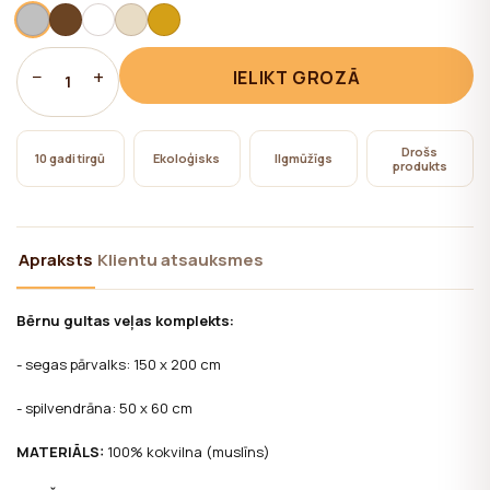
nepieciešama lietotāja piekrišana.
−
+
IELIKT GROZĀ
1
Drošs
10 gadi tirgū
Ekoloģisks
Ilgmūžīgs
produkts
Apraksts
Klientu atsauksmes
Bērnu gultas veļas komplekts:
- segas pārvalks: 150 x 200 cm
- spilvendrāna: 50 x 60 cm
MATERIĀLS:
100% kokvilna (muslīns)