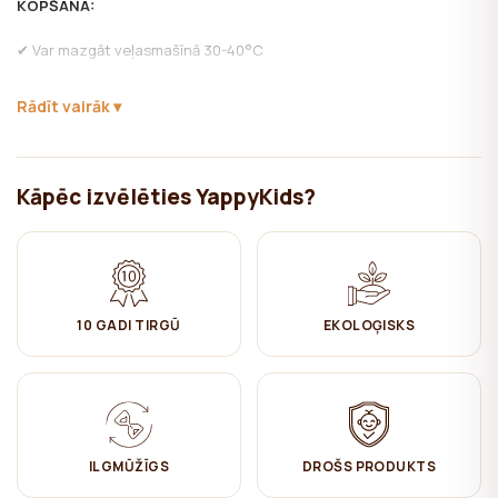
KOPŠANA:
✔ Var mazgāt veļasmašīnā 30-40°C
✔ Nebalināt
Rādīt vairāk
✔ Gludināšana vidēji augstā temperatūrā (muslīns nav jāgludina, lai
saglabātu tā dabisko izskatu)
Kāpēc izvēlēties YappyKids?
✔ Žāvēt izkarinot
✔ Netīrīt ķīmiski
10 GADI TIRGŪ
EKOLOĢISKS
ILGMŪŽĪGS
DROŠS PRODUKTS