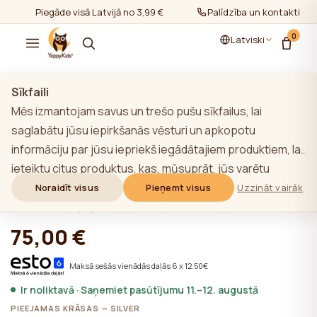
Piegāde visā Latvijā no 3,99 €
Palīdzība un kontakti
0
Latviski
Rādīt visu
/
Gultas veļa bērniem
/
Gultas veļas komplekti bērniem
Sīkfaili
Mēs izmantojam savus un trešo pušu sīkfailus, lai
saglabātu jūsu iepirkšanās vēsturi un apkopotu
informāciju par jūsu iepriekš iegādātajiem produktiem, lai
YappyMuslin Silver gultas veļa 150x200
ieteiktu citus produktus, kas, mūsuprāt, jūs varētu
/ 50x60 cm
interesēt. Lai uzzinātu vairāk par mūsu sīkfailu politiku,
Noraidīt visus
Pieņemt visus
Uzzināt vairāk
noklikšķiniet uz pogas "Uzzināt vairāk". Jūs varat piekrist
★★★★★
★★★★★
4,9 (22)
visām sīkdatnēm, noklikšķinot uz pogas "Pieņemt visas",
75,00 €
vai noraidīt tās, noklikšķinot uz pogas "Noraidīt visas". Ja
vietnes lietotājs noklikšķina uz pogas "Noraidīt visus",
Maksā sešās vienādās daļās 6 x 12.50€
vietnē tiek saglabātas vietnes darbībai nepieciešamās
Ir noliktavā · Saņemiet pasūtījumu 11.–12. augustā
tehniskās sīkdatnes, kuru izmantošanai nav
PIEEJAMAS KRĀSAS — SILVER