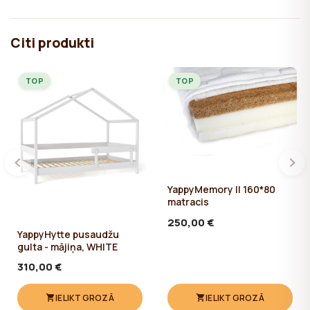
Citi produkti
TOP
TOP
YappyMemory II 160*80
matracis
250,00 €
YappyHytte pusaudžu
gulta - mājiņa, WHITE
310,00 €
IELIKT GROZĀ
IELIKT GROZĀ