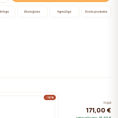
i tirgū
Ekoloģisks
Ilgmūžīgs
Drošs produkts
-10%
Kopā
171,00 €
Ietaupījums:
15,00 €