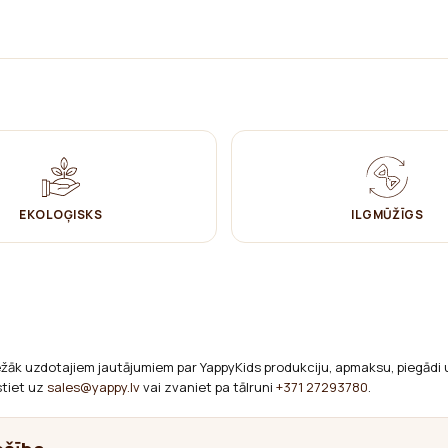
EKOLOĢISKS
ILGMŪŽĪGS
ežāk uzdotajiem jautājumiem par YappyKids produkciju, apmaksu, piegādi 
stiet uz
sales@yappy.lv
vai zvaniet pa tālruni
+371 27293780
.