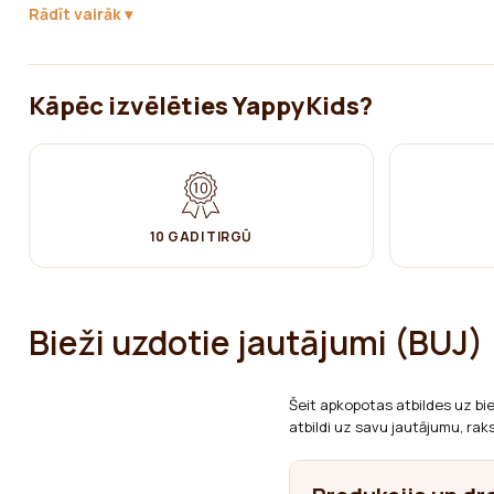
✔ Nebalināt
Rādīt vairāk
✔ Negludināt
✔ Žāvēt izkarinot
Kāpēc izvēlēties YappyKids?
✔ Netīrīt ķīmiski
10 GADI TIRGŪ
Bieži uzdotie jautājumi (BUJ)
Šeit apkopotas atbildes uz bi
atbildi uz savu jautājumu, rak