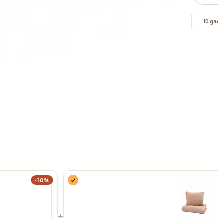
10 gad
-10%
+