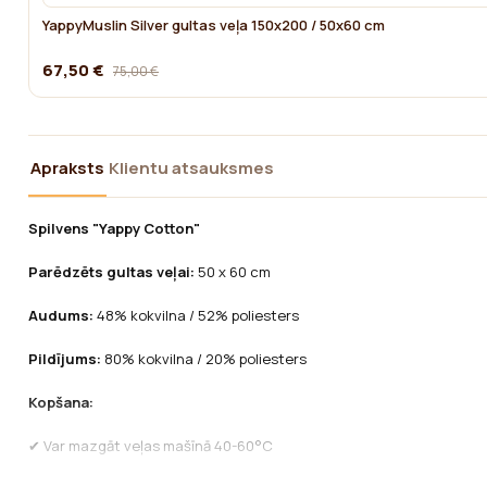
YappyMuslin Silver gultas veļa 150x200 / 50x60 cm
67,50 €
75,00 €
Apraksts
Klientu atsauksmes
Spilvens "Yappy Cotton"
Parēdzēts gultas veļai:
50 x 60 cm
Audums:
48% kokvilna / 52% poliesters
Pildījums:
80% kokvilna / 20% poliesters
Kopšana:
✔ Var mazgāt veļas mašīnā 40-60°C