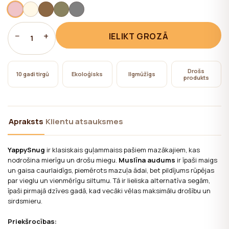
nepieciešama lietotāja piekrišana.
−
+
IELIKT GROZĀ
1
Drošs
10 gadi tirgū
Ekoloģisks
Ilgmūžīgs
produkts
Apraksts
Klientu atsauksmes
YappySnug
ir klasiskais guļammaiss pašiem mazākajiem, kas
nodrošina mierīgu un drošu miegu.
Muslīna audums
ir īpaši maigs
un gaisa caurlaidīgs, piemērots mazuļa ādai, bet pildījums rūpējas
par vieglu un vienmērīgu siltumu. Tā ir lieliska alternatīva segām,
īpaši pirmajā dzīves gadā, kad vecāki vēlas maksimālu drošību un
sirdsmieru.
Priekšrocības: