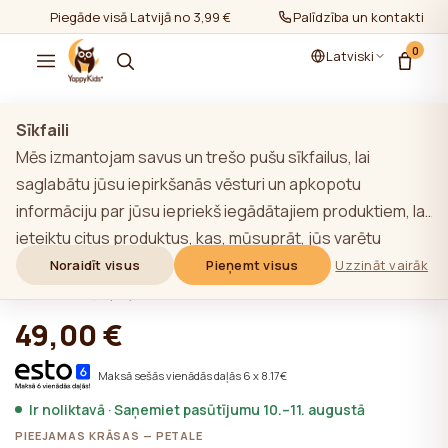
Piegāde visā Latvijā no 3,99 €
Palīdzība un kontakti
0
Latviski
Rādīt visu
/
Guļammaisi
/
0-6 mēn.
Sīkfaili
Mēs izmantojam savus un trešo pušu sīkfailus, lai
saglabātu jūsu iepirkšanās vēsturi un apkopotu
informāciju par jūsu iepriekš iegādātajiem produktiem, lai
YappySnug Petale bērnu guļammaiss
ieteiktu citus produktus, kas, mūsuprāt, jūs varētu
0-6 mēn. / 60 cm
interesēt. Lai uzzinātu vairāk par mūsu sīkfailu politiku,
Noraidīt visus
Pieņemt visus
Uzzināt vairāk
noklikšķiniet uz pogas "Uzzināt vairāk". Jūs varat piekrist
★★★★★
★★★★★
4,9 (22)
visām sīkdatnēm, noklikšķinot uz pogas "Pieņemt visas",
49,00 €
vai noraidīt tās, noklikšķinot uz pogas "Noraidīt visas". Ja
vietnes lietotājs noklikšķina uz pogas "Noraidīt visus",
Maksā sešās vienādās daļās 6 x 8.17€
vietnē tiek saglabātas vietnes darbībai nepieciešamās
Ir noliktavā · Saņemiet pasūtījumu 10.–11. augustā
tehniskās sīkdatnes, kuru izmantošanai nav
PIEEJAMAS KRĀSAS — PETALE