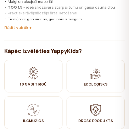
• Maigi un elpojoši materiāli
•
TOG 1,5
– ideāls līdzsvars starp siltumu un gaisa caurlaidību
• Praktisks rāvējslēdzējs ērtai lietošanai
• Piemērots gan dienas, gan nakts miegam
Rādīt vairāk
Pieejamie izmēri:
0–6 mēn (60 cm)
6–12 mēn (76 cm)
Kāpēc izvēlēties YappyKids?
Materiāli:
Audums: 100% kokvilna (muslīns)
Pildījums: poliestera šķiedras
Kopšana:
✔ Mazgāt veļasmašīnā 30°C
10 GADI TIRGŪ
EKOLOĢISKS
✔ Nebalināt
✔ Negludināt
✔ Žāvēt izkarinot
✔ Netīrīt ķīmiski
->
Guļammaisi bērniem: drošāka
ILGMŪŽĪGS
DROŠS PRODUKTS
alternatīva segām un padomi pareizai