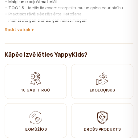
• Maigi un elpojoši materiāli
•
TOG 1,5
– ideāls līdzsvars starp siltumu un gaisa caurlaidību
• Praktisks rāvējslēdzējs ērtai lietošanai
• Piemērots gan dienas, gan nakts miegam
Rādīt vairāk
Pieejamie izmēri:
0–6 mēn (60 cm)
6–12 mēn (76 cm)
Kāpēc izvēlēties YappyKids?
Materiāli:
Audums: 100% kokvilna (muslīns)
Pildījums: poliestera šķiedras
Kopšana:
✔ Mazgāt veļasmašīnā 30°C
10 GADI TIRGŪ
EKOLOĢISKS
✔ Nebalināt
✔ Negludināt
✔ Žāvēt izkarinot
✔ Netīrīt ķīmiski
->
Guļammaisi bērniem: drošāka
ILGMŪŽĪGS
DROŠS PRODUKTS
alternatīva segām un padomi pareizai