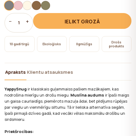
nepieciešama lietotāja piekrišana.
−
+
IELIKT GROZĀ
1
Drošs
10 gadi tirgū
Ekoloģisks
Ilgmūžīgs
produkts
Apraksts
Klientu atsauksmes
YappySnug
ir klasiskais guļammaiss pašiem mazākajiem, kas
nodrošina mierīgu un drošu miegu.
Muslīna audums
ir īpaši maigs
un gaisa caurlaidīgs, piemērots mazuļa ādai, bet pildījums rūpējas
par vieglu un vienmērīgu siltumu. Tā ir lieliska alternatīva segām,
īpaši pirmajā dzīves gadā, kad vecāki vēlas maksimālu drošību un
sirdsmieru.
Priekšrocības: