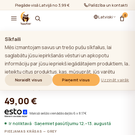
Piegāde visā Latvijā no 3,99 €
Palīdzība un kontakti
0
Latviski
Rādīt visu
/
Guļammaisi
/
0-6 mēn.
Sīkfaili
Mēs izmantojam savus un trešo pušu sīkfailus, lai
saglabātu jūsu iepirkšanās vēsturi un apkopotu
informāciju par jūsu iepriekš iegādātajiem produktiem, lai
YappySnug Grey bērnu guļammaiss 0-6
ieteiktu citus produktus, kas, mūsuprāt, jūs varētu
mēn. / 60 cm
interesēt. Lai uzzinātu vairāk par mūsu sīkfailu politiku,
Noraidīt visus
Pieņemt visus
Uzzināt vairāk
noklikšķiniet uz pogas "Uzzināt vairāk". Jūs varat piekrist
★★★★★
★★★★★
4,9 (22)
visām sīkdatnēm, noklikšķinot uz pogas "Pieņemt visas",
49,00 €
vai noraidīt tās, noklikšķinot uz pogas "Noraidīt visas". Ja
vietnes lietotājs noklikšķina uz pogas "Noraidīt visus",
Maksā sešās vienādās daļās 6 x 8.17€
vietnē tiek saglabātas vietnes darbībai nepieciešamās
Ir noliktavā · Saņemiet pasūtījumu 12.–13. augustā
tehniskās sīkdatnes, kuru izmantošanai nav
PIEEJAMAS KRĀSAS — GREY