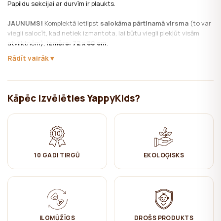
Papildu sekcijai ar durvīm ir plaukts.
JAUNUMS!
Komplektā ietilpst
salokāma pārtinamā virsma
(to var
viegli salocīt, kad netiek izmantota, lai būtu viegli piekļūt visām
atvilktnēm),
izmērs: 72 x 80 cm
.
Rādīt vairāk
To var uzlikt gan no kreisās, gan no labās puses.
Pārtinamā virsma ir noņemama, lai mazulim izaugot, Jums nebūtu
jāmaina arī kumode.
Kāpēc izvēlēties YappyKids?
Materiāls:
Dižskābardis, MDF, skaidu plāksnes
Lakas un krāsas uz ūdens bāzes.
Kopšana:
10 GADI TIRGŪ
EKOLOĢISKS
✔ Kopt ar mitru kokvilnas drānu. Pēc tam noslaucīt sausu.
Atvilktnes izmērs: 68 cm x 36 cm x 10 cm
YappyÉtude kolekcija
ILGMŪŽĪGS
DROŠS PRODUKTS