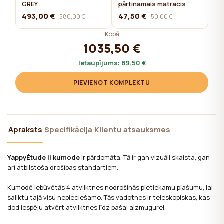
GREY
pārtinamais matracis
493,00 €
47,50 €
580,00 €
50,00 €
Kopā
1035,50 €
Ietaupījums:
89,50 €
PIEVIENOT KOMPLEKTU
Apraksts
Specifikācija
Klientu atsauksmes
YappyÉtude II kumode
ir pārdomāta. Tā ir gan vizuāli skaista, gan
arī atbilstoša drošības standartiem.
Kumodē iebūvētās 4 atvilktnes nodrošinās pietiekamu plašumu, lai
saliktu tajā visu nepieciešamo. Tās vadotnes ir teleskopiskas, kas
dod iespēju atvērt atvilktnes līdz pašai aizmugurei.