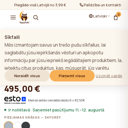
Piegāde visā Latvijā no 3,99 €
Palīdzība un kontakti
0
Latviski
Rādīt visu
/
YappyÉtude kolekcija
Sīkfaili
Mēs izmantojam savus un trešo pušu sīkfailus, lai
saglabātu jūsu iepirkšanās vēsturi un apkopotu
informāciju par jūsu iepriekš iegādātajiem produktiem, lai
YappyÉtude II kumode, SKY GREY
ieteiktu citus produktus, kas, mūsuprāt, jūs varētu
interesēt. Lai uzzinātu vairāk par mūsu sīkfailu politiku,
Noraidīt visus
Pieņemt visus
Uzzināt vairāk
★★★★★
★★★★★
4,9 (22)
noklikšķiniet uz pogas "Uzzināt vairāk". Jūs varat piekrist
495,00 €
visām sīkdatnēm, noklikšķinot uz pogas "Pieņemt visas",
vai noraidīt tās, noklikšķinot uz pogas "Noraidīt visas". Ja
Maksā sešās vienādās daļās 6 x 82.50€
vietnes lietotājs noklikšķina uz pogas "Noraidīt visus",
Ir noliktavā · Saņemiet pasūtījumu 11.–12. augustā
vietnē tiek saglabātas vietnes darbībai nepieciešamās
PIEEJAMAS KRĀSAS — SKYGREY
tehniskās sīkdatnes, kuru izmantošanai nav