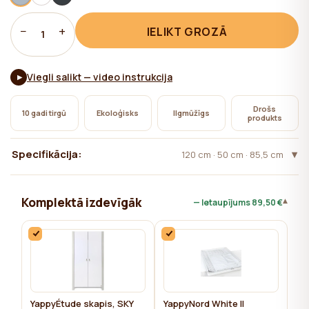
nepieciešama lietotāja piekrišana.
−
+
IELIKT GROZĀ
1
Viegli salikt — video instrukcija
▶
Drošs
10 gadi tirgū
Ekoloģisks
Ilgmūžīgs
produkts
Specifikācija:
120 cm · 50 cm · 85,5 cm
Komplektā izdevīgāk
▾
— Ietaupījums
89,50 €
YappyÉtude skapis, SKY
YappyNord White II