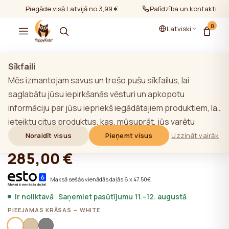
Piegāde visā Latvijā no 3,99 €
Palīdzība un kontakti
0
Latviski
Rādīt visu
/
Pusaudžu gultas
Sīkfaili
Mēs izmantojam savus un trešo pušu sīkfailus, lai
TOP
saglabātu jūsu iepirkšanās vēsturi un apkopotu
informāciju par jūsu iepriekš iegādātajiem produktiem, lai
YappyCasa bērnu grīdas gulta, WHITE
ieteiktu citus produktus, kas, mūsuprāt, jūs varētu
interesēt. Lai uzzinātu vairāk par mūsu sīkfailu politiku,
Noraidīt visus
Pieņemt visus
Uzzināt vairāk
★★★★★
★★★★★
4,9 (22)
noklikšķiniet uz pogas "Uzzināt vairāk". Jūs varat piekrist
285,00 €
visām sīkdatnēm, noklikšķinot uz pogas "Pieņemt visas",
vai noraidīt tās, noklikšķinot uz pogas "Noraidīt visas". Ja
Maksā sešās vienādās daļās 6 x 47.50€
vietnes lietotājs noklikšķina uz pogas "Noraidīt visus",
Ir noliktavā · Saņemiet pasūtījumu 11.–12. augustā
vietnē tiek saglabātas vietnes darbībai nepieciešamās
PIEEJAMAS KRĀSAS — WHITE
tehniskās sīkdatnes, kuru izmantošanai nav