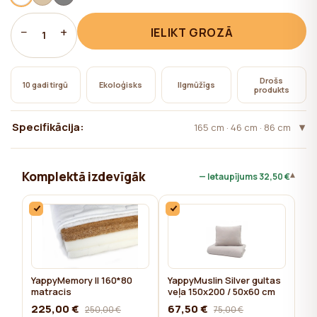
nepieciešama lietotāja piekrišana.
−
+
IELIKT GROZĀ
1
Drošs
10 gadi tirgū
Ekoloģisks
Ilgmūžīgs
produkts
Specifikācija:
165 cm · 46 cm · 86 cm
Komplektā izdevīgāk
▾
— Ietaupījums
32,50 €
YappyMemory II 160*80
YappyMuslin Silver gultas
matracis
veļa 150x200 / 50x60 cm
225,00 €
67,50 €
250,00 €
75,00 €