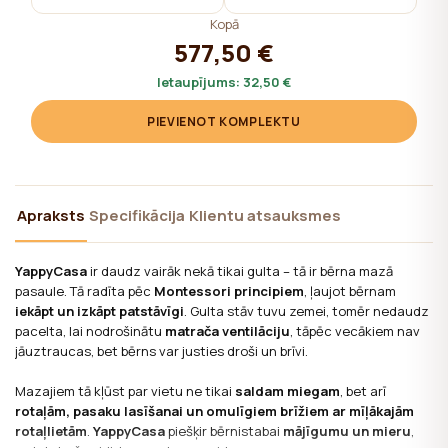
Kopā
577,50 €
Ietaupījums:
32,50 €
PIEVIENOT KOMPLEKTU
Apraksts
Specifikācija
Klientu atsauksmes
YappyCasa
ir daudz vairāk nekā tikai gulta – tā ir bērna mazā
pasaule. Tā radīta pēc
Montessori principiem
, ļaujot bērnam
iekāpt un izkāpt patstāvīgi
. Gulta stāv tuvu zemei, tomēr nedaudz
pacelta, lai nodrošinātu
matrača ventilāciju
, tāpēc vecākiem nav
jāuztraucas, bet bērns var justies droši un brīvi.
Mazajiem tā kļūst par vietu ne tikai
saldam miegam
, bet arī
rotaļām, pasaku lasīšanai un omulīgiem brīžiem ar mīļākajām
rotaļlietām
.
YappyCasa
piešķir bērnistabai
mājīgumu un mieru
,