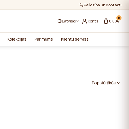
Palīdzība un kontakti
0
Latviski
Konts
0,00€
Kolekcijas
Par mums
Klientu serviss
Populārākās