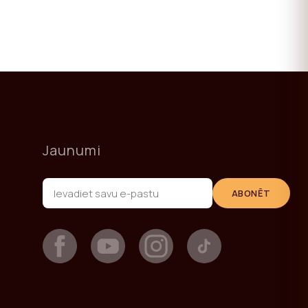
Jaunumi
ABONĒT