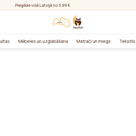
Piegāde visā Latvijā no 3,99 €
ultas
Mēbeles un uzglabāšana
Matrači un miegs
Tekstils