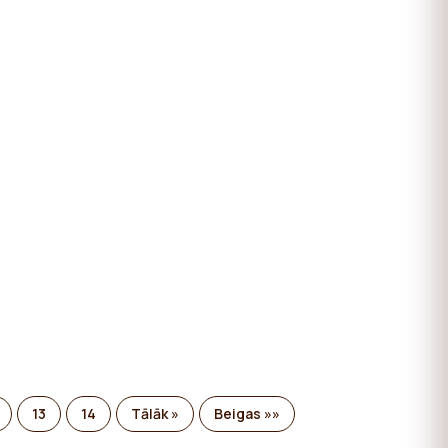
13
14
Tālāk »
Beigas »»