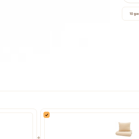
10 gad
+