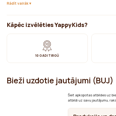
✔ Var mazgāt veļas mašīnā 40-60°C
Rādīt vairāk
✔ Nebalināt
✔ Negludināt
Kāpēc izvēlēties YappyKids?
✔ Žāvēt izkarinot
✔ Netīrīt ķīmiski
10 GADI TIRGŪ
Bieži uzdotie jautājumi (BUJ)
Šeit apkopotas atbildes uz bi
atbildi uz savu jautājumu, rak