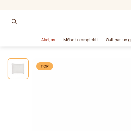
Akcijas
Mēbeļu komplekti
Gultiņas un g
TOP