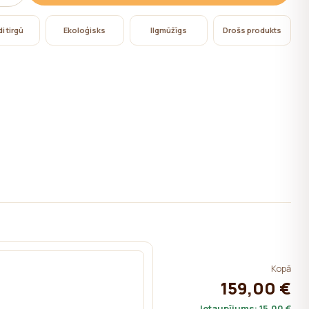
i tirgū
Ekoloģisks
Ilgmūžīgs
Drošs produkts
Kopā
159,00 €
Ietaupījums:
15,00 €