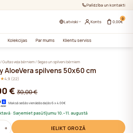
Palīdzība un kontakti
0
Latviski
Konts
0,00€
Kolekcijas
Par mums
Klientu serviss
/
Gultas veļa bērniem
/
Segas un spilveni bērniem
y AloeVera spilvens 50x60 cm
★★
★★
4,9 (22)
00 €
30,00 €
Maksā sešās vienādās daļās 6 x 4.00€
iktavā · Saņemiet pasūtījumu 10.–11. augustā
+
IELIKT GROZĀ