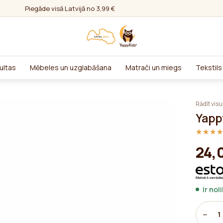
Piegāde visā Latvijā no 3,99 €
ultas
Mēbeles un uzglabāšana
Matrači un miegs
Tekstils
Rādīt visu
Yapp
★★★
★★★
24,
Ir nol
−
1