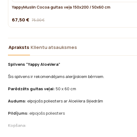
YappyMuslin Cocoa gultas veļa 150x200 / 50x60 cm
67,50 €
75,00 €
Apraksts
Klientu atsauksmes
Spilvens "Yappy AloeVera"
Šis spilvens ir rekomendējams alerģiskiem bērniem.
Parēdzēts gultas veļai:
50 x 60 cm
Audums:
elpojošs poliesters ar AloeVera šķiedrām
Pildījums:
elpojošs poliesters
Kopšana: