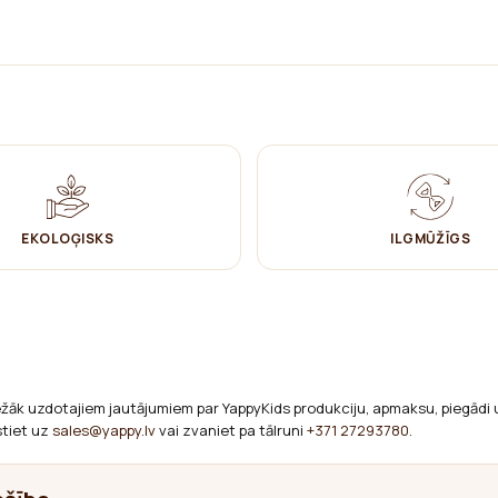
EKOLOĢISKS
ILGMŪŽĪGS
ežāk uzdotajiem jautājumiem par YappyKids produkciju, apmaksu, piegādi 
stiet uz
sales@yappy.lv
vai zvaniet pa tālruni
+371 27293780
.