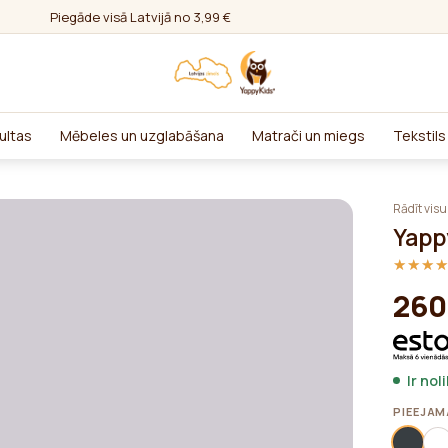
Piegāde visā Latvijā no 3,99 €
ultas
Mēbeles un uzglabāšana
Matrači un miegs
Tekstils
Rādīt visu
Yapp
★★★
★★★
260
Ir nol
PIEEJAM