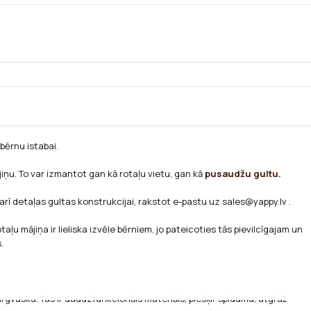
bērnu istabai.
iņu. To var izmantot gan kā rotaļu vietu, gan kā
pusaudžu gultu.
 arī detaļas gultas konstrukcijai, rakstot e-pastu uz sales@yappy.lv .
aļu mājiņa ir lieliska izvēle bērniem, jo pateicoties tās pievilcīgajam un
.
rgvasku. Tas ir daudzfunkcionāls materiāls, piešķir spīdumu, atgrūž