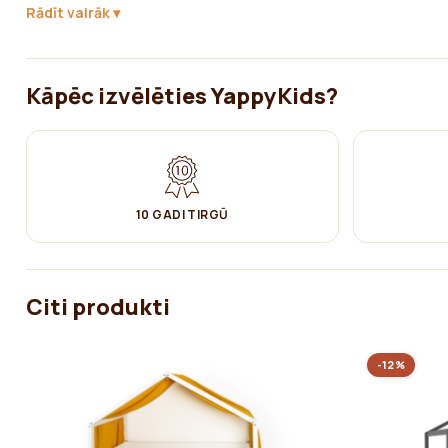
mitrumu un pasargā mēbeles no netīrumiem. Koka detaļām saskaroti
Rādīt vairāk
(krakšķēt), tādēļ tiek izmantots koka vasks, kas šīs skaņas novērš
Šīs mēbeles ir izgatavotas no FSC sertificēta koka. FSC sertifikācij
sniedz vides, sociālo un ekonomisko labumu.
Kāpēc izvēlēties YappyKids?
Kopšana:
✔ Kopt ar mitru kokvilnas drānu. Pēc tam noslaucīt sausu.
10 GADI TIRGŪ
Citi produkti
-12%