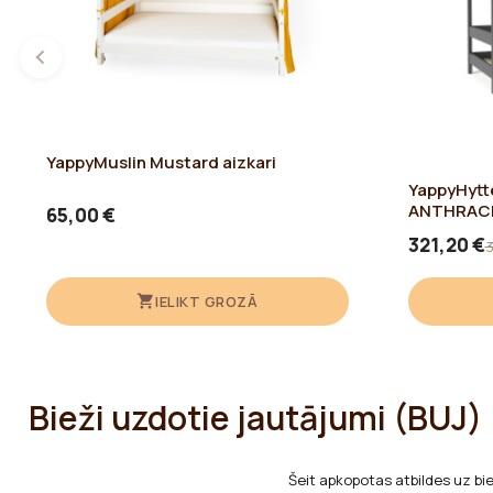
YappyMuslin Mustard aizkari
YappyHytte
ANTHRAC
65,00 €
321,20 €
3
IELIKT GROZĀ
Bieži uzdotie jautājumi (BUJ)
Šeit apkopotas atbildes uz bi