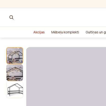
Akcijas
Mēbeļu komplekti
Gultiņas un g