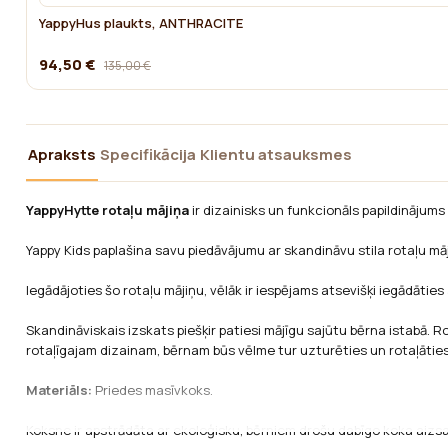
YappyHus plaukts, ANTHRACITE
94,50 €
135,00 €
Apraksts
Specifikācija
Klientu atsauksmes
YappyHytte rotaļu mājiņa
ir dizainisks un funkcionāls papildinājums 
Yappy Kids paplašina savu piedāvājumu ar skandināvu stila rotaļu māj
Iegādājoties šo
rotaļu mājiņu, vēlāk ir iespējams atsevišķi iegādāties
Skandināviskais izskats piešķir patiesi mājīgu sajūtu bērna istabā. Rot
rotaļīgajam dizainam, bērnam būs vēlme tur uzturēties un rotaļāties
Materiāls:
Priedes masīvkoks.
Koksne ir apstrādāta ar ekoloģisku, bērniem drošu dabīgo koka aizsa