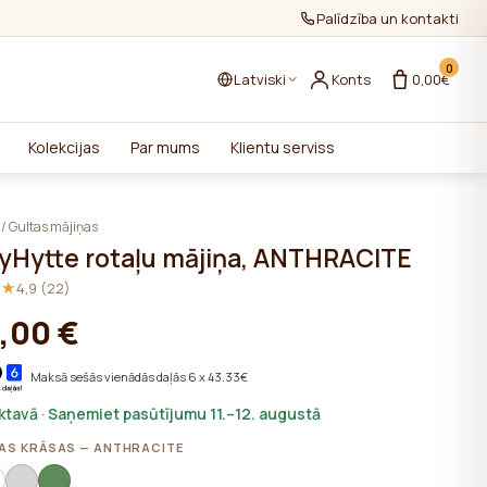
Palīdzība un kontakti
0
Latviski
Konts
0,00€
Kolekcijas
Par mums
Klientu serviss
/
Gultas mājiņas
yHytte rotaļu mājiņa, ANTHRACITE
★★
★★
4,9 (22)
,00 €
Maksā sešās vienādās daļās 6 x 43.33€
iktavā · Saņemiet pasūtījumu 11.–12. augustā
AS KRĀSAS — ANTHRACITE