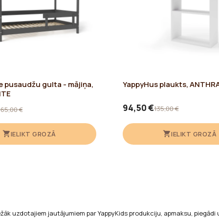
 pusaudžu gulta - mājiņa,
YappyHus plaukts, ANTHR
ITE
94,50 €
135,00 €
65,00 €
IELIKT GROZĀ
IELIKT GROZĀ
ežāk uzdotajiem jautājumiem par YappyKids produkciju, apmaksu, piegādi 