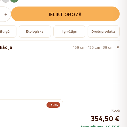
+
IELIKT GROZĀ
i tirgū
Ekoloģisks
Ilgmūžīgs
Drošs produkts
kācija:
169 cm · 135 cm · 89 cm
-30%
Kopā
354,50 €
Ietaupījums:
40,50 €