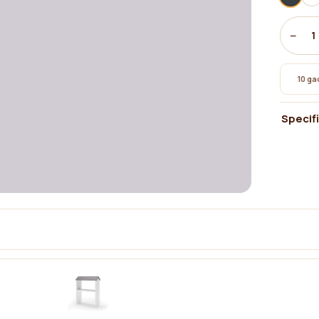
−
1
10 gad
Specifi