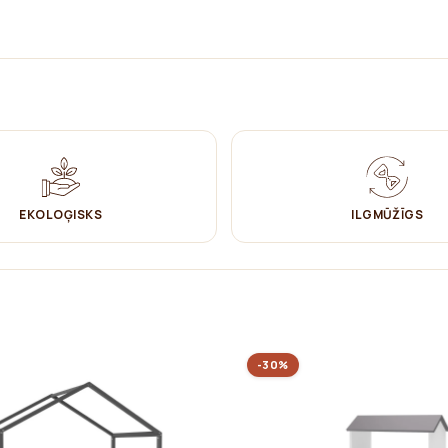
es ar citām koka detaļām ir tendence veidot sausus trokšņus
 un mēbeles izmantošanas laikā nerodas trokšņi.
a nodrošina, ka produkti nāk no atbildīgi apsaimniekotiem mežiem, kas
EKOLOĢISKS
ILGMŪŽĪGS
-30%