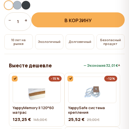
всем", на сайте сохраняются технические файлы
cookie, необходимые для работы сайта,
использование которых не требует согласия
−
+
В КОРЗИНУ
1
пользователя.
10 лет на
Безопасный
Экологичный
Долговечный
рынке
продукт
Вместе дешевле
▾
— Экономия
32,01 €
-15%
-12%
YappyMemory II 120*60
YappySafe система
матрас
крепления
123,25 €
25,52 €
145,00 €
29,00 €