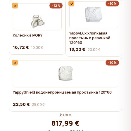
-10%
-12%
YappyLux хлопкавая
Колесики IVORY
простынь с резинкой
120*60
16,72 €
19,00 €
18,00 €
20,00 €
-10%
YappyShield водонепроницаемая простынка 120*60
22,50 €
25,00 €
Итого
817,99 €