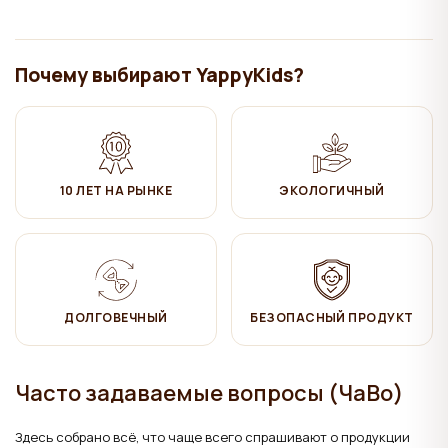
Уход
:
✔ Протирать влажной хлопчатобумажной тканью. Затем
Почему выбирают YappyKids?
вытереть насухо.
Продукция соответствует стандарту LVS EN 716-1:2017 +
AC:2019 (детская кроватка — требования и методы испытаний).
10 ЛЕТ НА РЫНКЕ
ЭКОЛОГИЧНЫЙ
ДОЛГОВЕЧНЫЙ
БЕЗОПАСНЫЙ ПРОДУКТ
Часто задаваемые вопросы (ЧаВо)
Здесь собрано всё, что чаще всего спрашивают о продукции