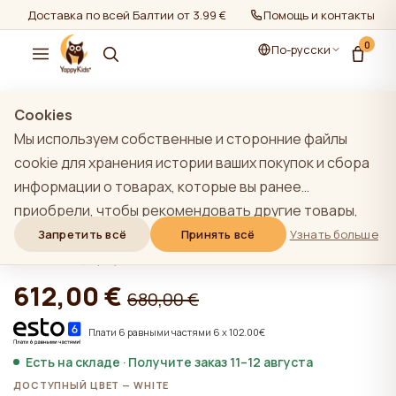
Доставка по всей Балтии от 3.99 €
Помощь и контакты
0
По-русски
показать все
/
YappyÉtude мебель
Cookies
Мы используем собственные и сторонние файлы
cookie для хранения истории ваших покупок и сбора
информации о товарах, которые вы ранее
WHITE YappyÉtude кроватка
приобрели, чтобы рекомендовать другие товары,
комплект
которые, по нашему мнению, могут вас
Запретить всё
Принять всё
Узнать больше
заинтересовать. Чтобы узнать больше о нашей
★★★★★
★★★★★
4,9 (22)
политике использования файлов cookie, нажмите на
612,00 €
680,00 €
кнопку "Узнать больше". Вы можете согласиться со
всеми файлами cookie, нажав кнопку "Принять все",
Плати 6 равными частями 6 x 102.00€
или отклонить их, нажав кнопку "Запретить все". Если
Есть на складе · Получите заказ 11–12 августа
пользователь сайта нажимает кнопку "Отказать
ДОСТУПНЫЙ ЦВЕТ — WHITE