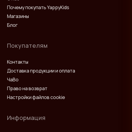
стандартам безопасности.
Почему покупать YappyKids
При выборе матраса нестандартного размера важно точно
Магазины
проверить размеры, материалы и совместимость с кроватью.
Блог
Смотрите также:
Матрасы
,
Детские кровати
и
Кровати
подростков
.
Покупателям
Контакты
Доставка продукции и оплата
ЧаВо
Право на возврат
Настройки файлов cookie
Информация