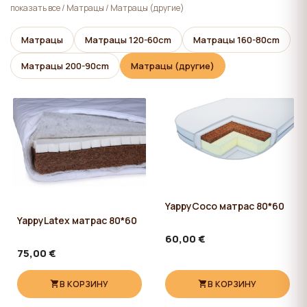
всем", на сайте сохраняются технические файлы
показать все
/
Матрацы
/
Матрацы (другие)
cookie, необходимые для работы сайта,
использование которых не требует согласия
Матрацы
Матрацы 120-60cm
Матрацы 160-80cm
пользователя.
Матрацы 200-90cm
Матрацы (другие)
YappyCoco матрас 80*60
YappyLatex матрас 80*60
60,00 €
75,00 €
В КОРЗИНУ
В КОРЗИНУ