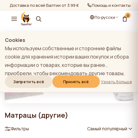
Доставка по всей Балтии от 3.99 €
Помощь и контакты
0
По-русски
Cookies
Мы используем собственные и сторонние файлы
cookie для хранения истории ваших покупок и сбора
информации о товарах, которые вы ранее
приобрели, чтобы рекомендовать другие товары,
которые, по нашему мнению, могут вас
Запретить всё
Принять всё
Узнать больше
заинтересовать. Чтобы узнать больше о нашей
политике использования файлов cookie, нажмите на
кнопку "Узнать больше". Вы можете согласиться со
Матрацы (другие)
всеми файлами cookie, нажав кнопку "Принять все",
или отклонить их, нажав кнопку "Запретить все". Если
Фильтры
Самый популярный
пользователь сайта нажимает кнопку "Отказать