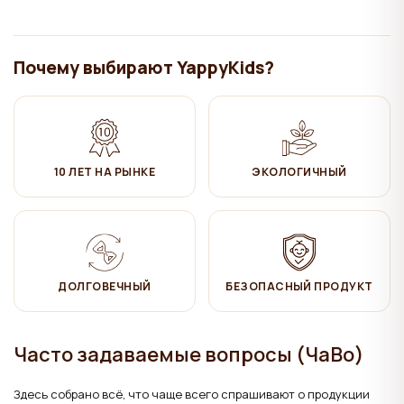
Уход
:
✔ Протирать влажной хлопчатобумажной тканью. Затем
Почему выбирают YappyKids?
вытереть насухо.
Продукция соответствует стандарту LVS EN 716-1:2017 +
AC:2019 (детская кроватка — требования и методы испытаний).
10 ЛЕТ НА РЫНКЕ
ЭКОЛОГИЧНЫЙ
ДОЛГОВЕЧНЫЙ
БЕЗОПАСНЫЙ ПРОДУКТ
Часто задаваемые вопросы (ЧаВо)
Здесь собрано всё, что чаще всего спрашивают о продукции