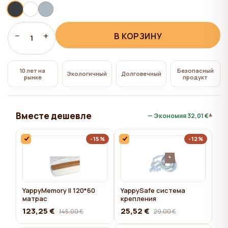
всем", на сайте сохраняются технические файлы
cookie, необходимые для работы сайта,
использование которых не требует согласия
−
+
В КОРЗИНУ
1
пользователя.
10 лет на
Безопасный
Экологичный
Долговечный
рынке
продукт
Вместе дешевле
▾
— Экономия
32,01 €
-15%
-12%
YappyMemory II 120*60
YappySafe система
матрас
крепления
123,25 €
25,52 €
145,00 €
29,00 €