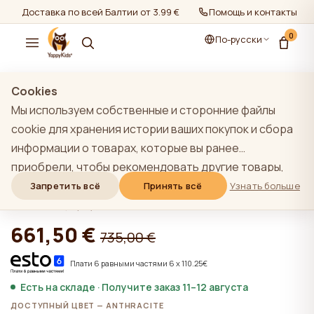
Доставка по всей Балтии от 3.99 €
Помощь и контакты
0
По-русски
показать все
/
YappyÉtude мебель
Cookies
Мы используем собственные и сторонние файлы
cookie для хранения истории ваших покупок и сбора
информации о товарах, которые вы ранее
ANTHRACITE YappyÉtude кроватка
приобрели, чтобы рекомендовать другие товары,
комплект
которые, по нашему мнению, могут вас
Запретить всё
Принять всё
Узнать больше
заинтересовать. Чтобы узнать больше о нашей
★★★★★
★★★★★
4,9 (22)
политике использования файлов cookie, нажмите на
661,50 €
735,00 €
кнопку "Узнать больше". Вы можете согласиться со
всеми файлами cookie, нажав кнопку "Принять все",
Плати 6 равными частями 6 x 110.25€
или отклонить их, нажав кнопку "Запретить все". Если
Есть на складе · Получите заказ 11–12 августа
пользователь сайта нажимает кнопку "Отказать
ДОСТУПНЫЙ ЦВЕТ — ANTHRACITE