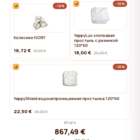
-10%
-12%
YappyLux хлопкавая
Колесики IVORY
простынь с резинкой
120*60
16,72 €
19,00 €
18,00 €
20,00 €
-10%
YappyShield водонепроницаемая простынка 120*60
22,50 €
25,00 €
Итого
867,49 €