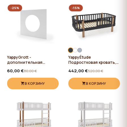
-25%
-15%
YappyGrott -
YappyÉtude
дополнительная
Подростковая кровать,
панель, WHITE
ANTHRACITE
60,00 €
442,00 €
80,00 €
520,00 €
В КОРЗИНУ
В КОРЗИНУ