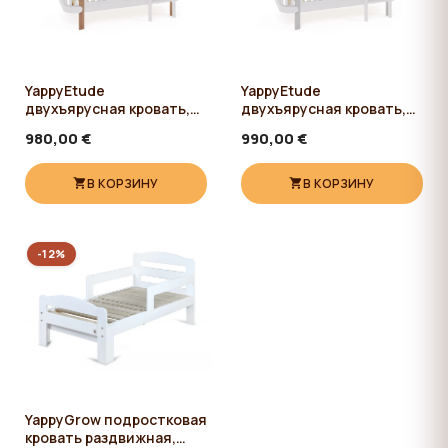
YappyEtude
YappyEtude
двухъярусная кровать,
двухъярусная кровать,
WHITE
SKY GREY
980,00 €
990,00 €
В КОРЗИНУ
В КОРЗИНУ
-12%
YappyGrow подростковая
кровать раздвижная,