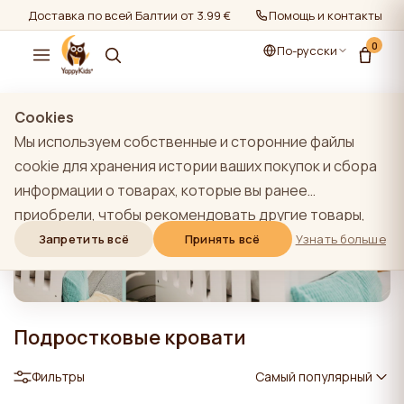
Доставка по всей Балтии от 3.99 €
Помощь и контакты
0
По-русски
Cookies
Мы используем собственные и сторонние файлы
cookie для хранения истории ваших покупок и сбора
информации о товарах, которые вы ранее
приобрели, чтобы рекомендовать другие товары,
которые, по нашему мнению, могут вас
Запретить всё
Принять всё
Узнать больше
заинтересовать. Чтобы узнать больше о нашей
политике использования файлов cookie, нажмите на
кнопку "Узнать больше". Вы можете согласиться со
Подростковые кровати
всеми файлами cookie, нажав кнопку "Принять все",
или отклонить их, нажав кнопку "Запретить все". Если
Фильтры
Самый популярный
пользователь сайта нажимает кнопку "Отказать