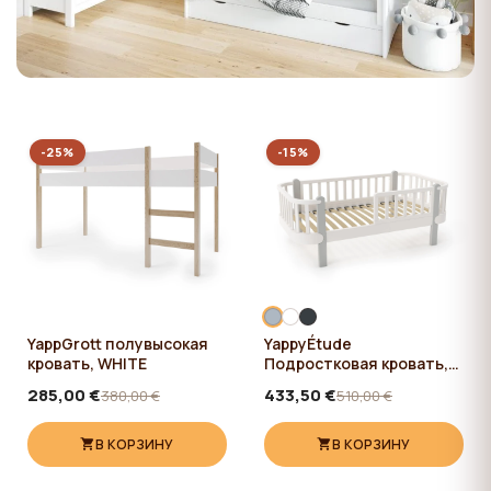
-25%
-15%
YappGrott полувысокая
YappyÉtude
кровать, WHITE
Подростковая кровать,
SKY GREY
285,00 €
433,50 €
380,00 €
510,00 €
В КОРЗИНУ
В КОРЗИНУ