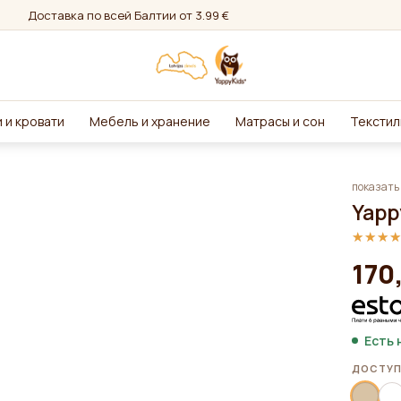
Доставка по всей Балтии от 3.99 €
 и кровати
Мебель и хранение
Матрасы и сон
Текстил
показать 
Yapp
★★★
★★★
170
Есть 
ДОСТУП