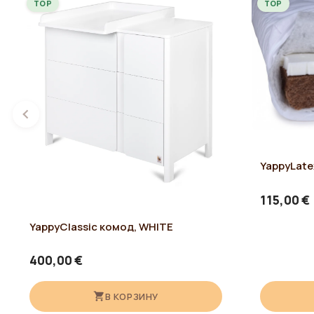
TOP
TOP
Соответствует стандарту ЕС: EN 716-1:2008 + A1:2013
→ Смотреть отчет о тестировании (
PDF
)
YappyLate
115,00 €
YappyClassic комод, WHITE
400,00 €
В КОРЗИНУ