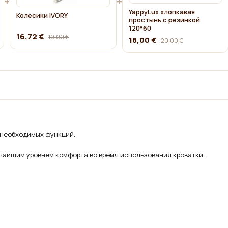
+
+
YappyLux хлопкавая
Колесики IVORY
простынь с резинкой
120*60
16,72 €
19,00 €
18,00 €
20,00 €
 необходимых функций.
очайшим уровнем комфорта во время использования кроватки.