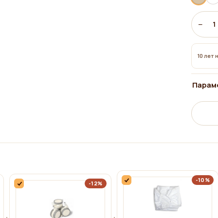
−
1
10 лет 
Парам
-10%
-12%