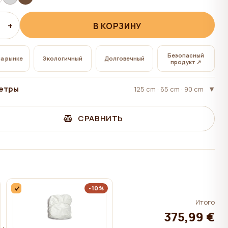
+
В КОРЗИНУ
Безопасный
на рынке
Экологичный
Долговечный
продукт ↗
етры
125 cm · 65 cm · 90 cm
СРАВНИТЬ
-10%
Итого
375,99 €