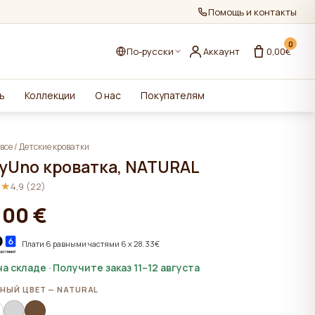
Помощь и контакты
0
По-русски
Аккаунт
0,00€
ь
Коллекции
О нас
Покупателям
все
/
Детские кроватки
yUno кроватка, NATURAL
★★
★★
4,9 (22)
,00 €
Плати 6 равными частями 6 x 28.33€
на складе · Получите заказ 11–12 августа
НЫЙ ЦВЕТ — NATURAL