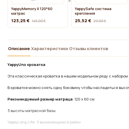
+
YappyMemory II 120*60
YappySafe система
матрас
крепления
123,25 €
25,52 €
145,00 €
29,00 €
Описание
Характеристики
Отзывы клиентов
YappyUno кроватка
Этa классическая кроватка в нашем модельном ряду с набором
В кроватке можно снять одну боковину чтобы насладиться выс
Рекомендуемый размер матраца:
120 х 60 см
3 высоты матрасной базы
YappyLong-Life: 3 вынимающиеся рейки