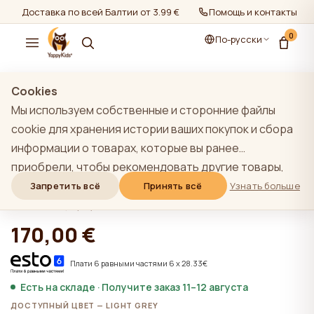
Доставка по всей Балтии от 3.99 €
Помощь и контакты
0
По-русски
показать все
/
Детские кроватки
Cookies
Мы используем собственные и сторонние файлы
cookie для хранения истории ваших покупок и сбора
информации о товарах, которые вы ранее
YappyUno кроватка, LIGHT GREY
приобрели, чтобы рекомендовать другие товары,
Limited
которые, по нашему мнению, могут вас
Запретить всё
Принять всё
Узнать больше
заинтересовать. Чтобы узнать больше о нашей
★★★★★
★★★★★
4,9 (22)
политике использования файлов cookie, нажмите на
170,00 €
кнопку "Узнать больше". Вы можете согласиться со
всеми файлами cookie, нажав кнопку "Принять все",
Плати 6 равными частями 6 x 28.33€
или отклонить их, нажав кнопку "Запретить все". Если
Есть на складе · Получите заказ 11–12 августа
пользователь сайта нажимает кнопку "Отказать
ДОСТУПНЫЙ ЦВЕТ — LIGHT GREY