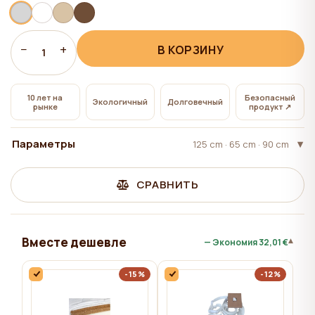
всем", на сайте сохраняются технические файлы
cookie, необходимые для работы сайта,
использование которых не требует согласия
−
+
В КОРЗИНУ
1
пользователя.
10 лет на
Безопасный
Экологичный
Долговечный
рынке
продукт ↗
Параметры
125 cm · 65 сm · 90 сm
СРАВНИТЬ
Вместе дешевле
▾
— Экономия
32,01 €
-15%
-12%