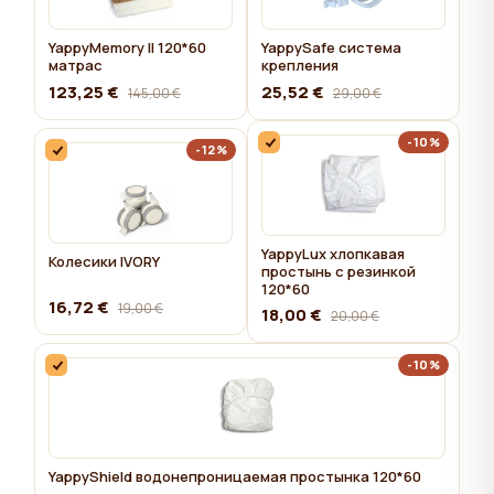
YappyMemory II 120*60
YappySafe система
матрас
крепления
123,25 €
25,52 €
145,00 €
29,00 €
-10%
-12%
YappyLux хлопкавая
Колесики IVORY
простынь с резинкой
120*60
16,72 €
19,00 €
18,00 €
20,00 €
-10%
YappyShield водонепроницаемая простынка 120*60