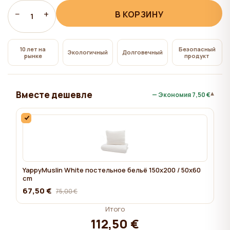
всем", на сайте сохраняются технические файлы
−
+
В КОРЗИНУ
1
cookie, необходимые для работы сайта,
использование которых не требует согласия
пользователя.
10 лет на
Безопасный
Экологичный
Долговечный
рынке
продукт
Вместе дешевле
▾
— Экономия
7,50 €
YappyMuslin White постельное бельё 150x200 / 50x60
cm
67,50 €
75,00 €
Итого
112,50 €