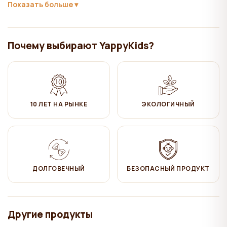
Показать больше
✔ Машинная стирка при температурах 30-40°C
✔ НЕ отбеливать!
Почему выбирают YappyKids?
✔ Глажка на средних температурах
✔ Сушить естественным образом
✔ Не сушить в сушилке!
10 ЛЕТ НА РЫНКЕ
ЭКОЛОГИЧНЫЙ
ДОЛГОВЕЧНЫЙ
БЕЗОПАСНЫЙ ПРОДУКТ
Другие продукты