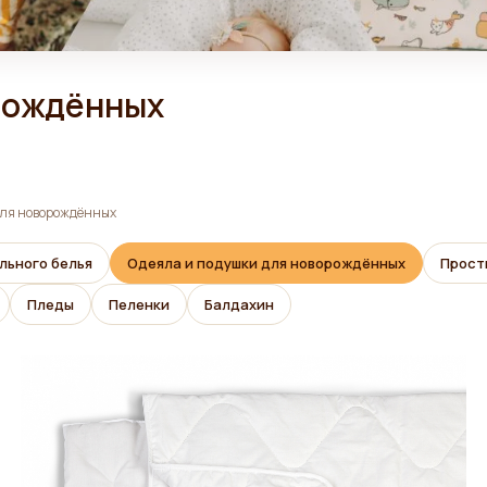
рождённых
для новорождённых
льного белья
Одеяла и подушки для новорождённых
Прост
Пледы
Пеленки
Балдахин