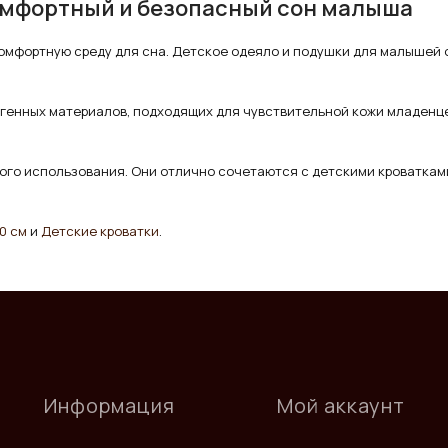
комфортный и безопасный сон малыша
омфортную среду для сна. Детское одеяло и подушки для малышей о
ргенных материалов, подходящих для чувствительной кожи младенце
.
ого использования. Они отлично сочетаются с детскими кроваткам
0 см
и
Детские кроватки
.
Информация
Мой аккаунт