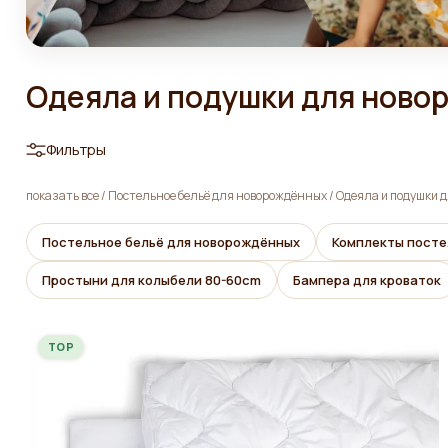
Одеяла и подушки для ново
Фильтры
показать все
/
Постельное бельё для новорождённых
/
Одеяла и подушки 
Постельное бельё для новорождённых
Комплекты посте
Простыни для колыбели 80-60cm
Бампера для кроваток
TOP