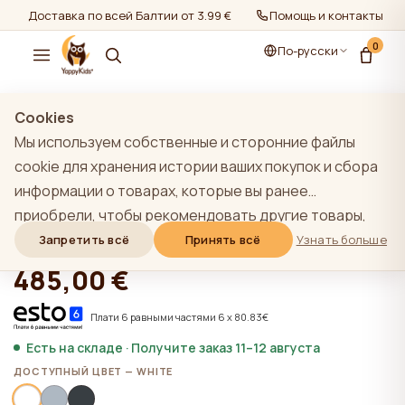
Доставка по всей Балтии от 3.99 €
Помощь и контакты
0
По-русски
показать все
/
YappyÉtude мебель
Cookies
Мы используем собственные и сторонние файлы
cookie для хранения истории ваших покупок и сбора
информации о товарах, которые вы ранее
YappyÉtude II комод, WHITE
приобрели, чтобы рекомендовать другие товары,
которые, по нашему мнению, могут вас
Запретить всё
Принять всё
Узнать больше
★★★★★
★★★★★
4,9 (22)
заинтересовать. Чтобы узнать больше о нашей
485,00 €
политике использования файлов cookie, нажмите на
кнопку "Узнать больше". Вы можете согласиться со
Плати 6 равными частями 6 x 80.83€
всеми файлами cookie, нажав кнопку "Принять все",
Есть на складе · Получите заказ 11–12 августа
или отклонить их, нажав кнопку "Запретить все". Если
ДОСТУПНЫЙ ЦВЕТ — WHITE
пользователь сайта нажимает кнопку "Отказать