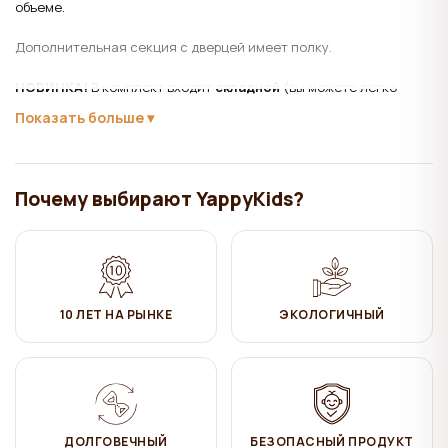
объеме.
Дополнительная секция с дверцей имеет полку.
НОВИНКА!
В комплект входит
складной
(вы можете легко
сложить его, когда не используете, чтобы иметь легкий доступ
Показать больше
ко всем ящикам)
пеленальный топ, размер: 72 x 80 см.
Вы можете установить ее как с правой, так и с левой стороны.
Почему выбирают YappyKids?
Пеленальная поверхность легко демонтируется, поэтому вам
не придется менять комод, когда ваш ребенок подрастет.
Материал
:
бук, МДФ, ДСП
10 ЛЕТ НА РЫНКЕ
ЭКОЛОГИЧНЫЙ
Лаки и краски на водной основе.
Уход:
✔ Протирать влажной хлопчатобумажной тканью. Затем
ДОЛГОВЕЧНЫЙ
БЕЗОПАСНЫЙ ПРОДУКТ
вытереть насухо.