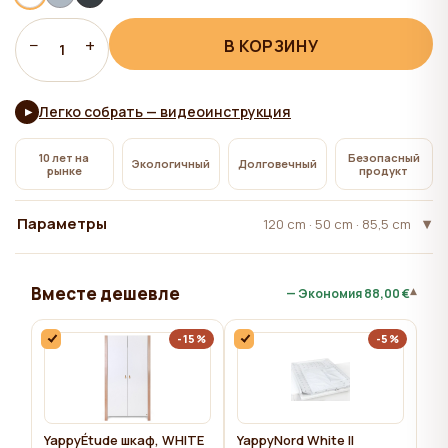
всем", на сайте сохраняются технические файлы
cookie, необходимые для работы сайта,
−
+
В КОРЗИНУ
1
использование которых не требует согласия
пользователя.
Легко собрать — видеоинструкция
▶
10 лет на
Безопасный
Экологичный
Долговечный
рынке
продукт
Параметры
120 cm · 50 cm · 85,5 cm
Вместе дешевле
▾
— Экономия
88,00 €
-15%
-5%
YappyÉtude шкаф, WHITE
YappyNord White II