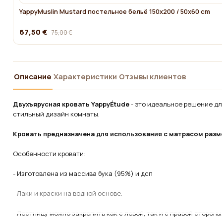
YappyMuslin Mustard постельное бельё 150x200 / 50x60 cm
67,50 €
75,00 €
Описание
Характеристики
Отзывы клиентов
Двухъярусная кровать YappyÉtude
- это идеальное решение дл
стильный дизайн комнаты.
Кровать предназначена для использования с матрасом разм
Особенности кровати:
- Изготовлена из массива бука (95%) и дсп
- Лаки и краски на водной основе.
- Лестницу можно закрепить как с левой, так и с правой стороны