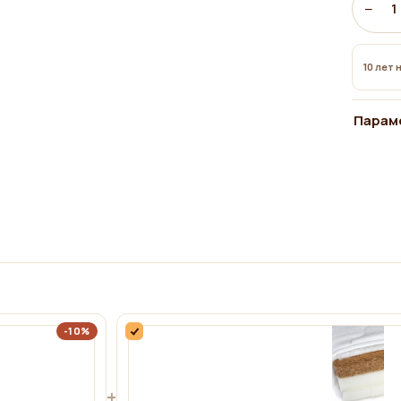
−
1
10 лет 
Парам
-10%
+