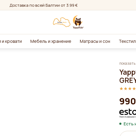
Доставка по всей Балтии от 3.99 €
 и кровати
Мебель и хранение
Матрасы и сон
Текстил
показать 
Yapp
GRE
★★★
★★★
990
Есть 