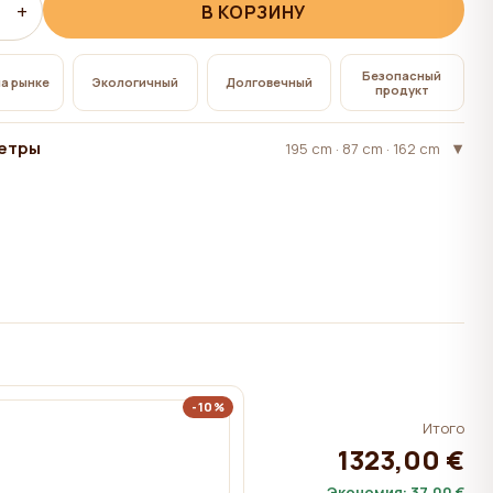
+
В КОРЗИНУ
Безопасный
на рынке
Экологичный
Долговечный
продукт
етры
195 cm · 87 cm · 162 cm
-10%
Итого
1323,00 €
Экономия:
37,00 €