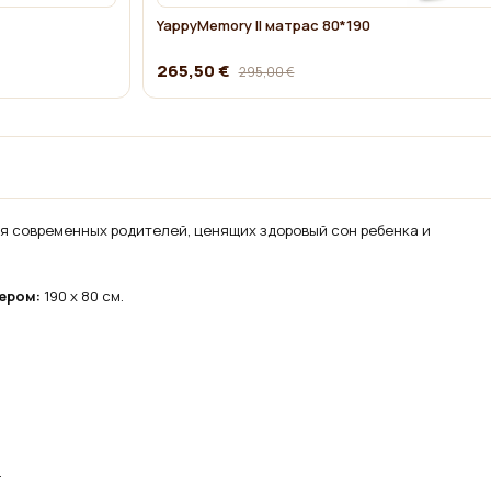
YappyMemory II матрас 80*190
265,50 €
295,00 €
я современных родителей, ценящих здоровый сон ребенка и
ером:
190 х 80 см.
.