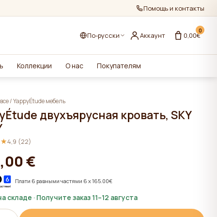
Помощь и контакты
0
По-русски
Аккаунт
0,00€
ь
Коллекции
О нас
Покупателям
все
/
YappyÉtude мебель
yÉtude двухъярусная кровать, SKY
Y
★★
★★
4,9 (22)
,00 €
Плати 6 равными частями 6 x 165.00€
на складе · Получите заказ 11–12 августа