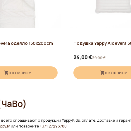
eVera одеяло 150x200cm
Подушка Yappy AloeVera 
24,00 €
30,00 €
В КОРЗИНУ
В КОРЗИНУ
(ЧаВо)
 всего спрашивают о продукции YappyKids, оплате, доставке и гаран
ppy.lv
или позвоните
+371 27293780
.