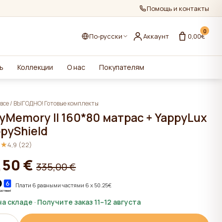
Помощь и контакты
0
По-русски
Аккаунт
0,00€
ь
Коллекции
О нас
Покупателям
все
/
ВЫГОДНО! Готовые комплекты
yMemory II 160*80 матрас + YappyLux
ppyShield
★★
★★
4,9 (22)
,50 €
335,00 €
Плати 6 равными частями 6 x 50.25€
на складе · Получите заказ 11–12 августа