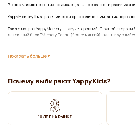
Во сне малыш не только отдыхает, а так же растет и развиваетс
YappyMemory II матрац является ортопедическим, антиалергенн
Так же матрац YappyMemory II - двухсторонний. С одной стороны
латексный блок ‘’Memory Foam’’ (более мягкий), адаптирующийс
Показать больше
Наполнение матраца:
Сизаль - натуральное и прочное волокно, которое получают из
микроклимата и обеспечивает хорошую вентиляцию. Не шуршит и
Почему выбирают YappyKids?
которые могли бы потревожить его сон;
Гибкий пенопластовый блок содержащий экологические и анти
Ортопедический и долго сохраняющий форму;
Memory foam» (пена с эффектом памяти), состоящая из экологи
10 ЛЕТ НА РЫНКЕ
тела, пока малыш спит.