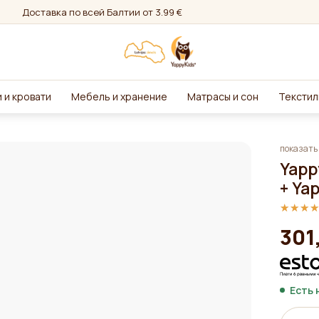
Доставка по всей Балтии от 3.99 €
 и кровати
Мебель и хранение
Матрасы и сон
Текстил
показать 
Yapp
+ Ya
★★★
★★★
301
Есть 