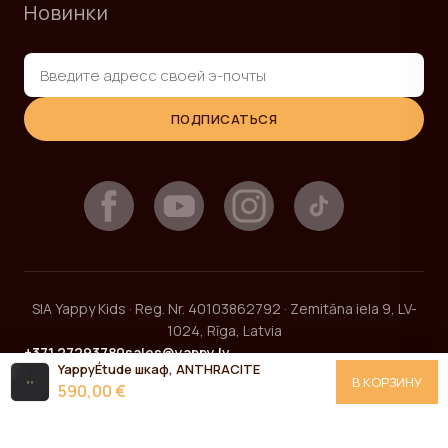
Новинки
ПОДПИСАТЬСЯ
SIA Yappy Kids · Reg. Nr. 40103862792 · Zemitāna iela 9, LV-
1024, Rīga, Latvia
+371 27293780
sales@yappy.lv
YappyÉtude шкаф, ANTHRACITE
В КОРЗИНУ
590,00 €
2026 © YappyKids