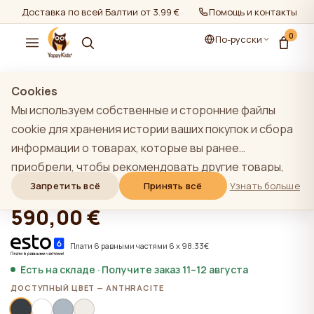
Доставка по всей Балтии от 3.99 €
Помощь и контакты
0
По-русски
показать все
/
Шкафы
Cookies
Мы используем собственные и сторонние файлы
cookie для хранения истории ваших покупок и сбора
информации о товарах, которые вы ранее
YappyÉtude шкаф, ANTHRACITE
приобрели, чтобы рекомендовать другие товары,
которые, по нашему мнению, могут вас
Запретить всё
Принять всё
Узнать больше
★★★★★
★★★★★
4,9 (22)
заинтересовать. Чтобы узнать больше о нашей
590,00 €
политике использования файлов cookie, нажмите на
кнопку "Узнать больше". Вы можете согласиться со
Плати 6 равными частями 6 x 98.33€
всеми файлами cookie, нажав кнопку "Принять все",
Есть на складе · Получите заказ 11–12 августа
или отклонить их, нажав кнопку "Запретить все". Если
ДОСТУПНЫЙ ЦВЕТ — ANTHRACITE
пользователь сайта нажимает кнопку "Отказать