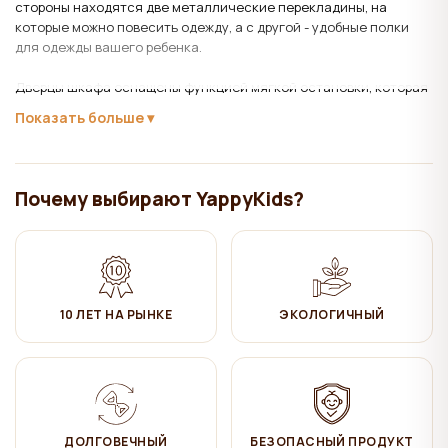
стороны находятся две металлические перекладины, на
которые можно повесить одежду, а с другой - удобные полки
для одежды вашего ребенка.
Дверцы шкафа оснащены функцией мягкой остановки, которая
обеспечивает полностью бесшумное закрывание дверей.
Показать больше
Материал:
бук, МДФ, ДСП
Лаки и краски на водной основе.
Почему выбирают YappyKids?
Уход
:
✔ Протирать влажной хлопчатобумажной тканью. Затем
вытереть насухо.
10 ЛЕТ НА РЫНКЕ
ЭКОЛОГИЧНЫЙ
Коллекция YappyÉtude
Каждый знает, что этюд — это музыкальная композиция или ее
элемент, предназначенный для усовершенствования техники
исполнителя и инструмента. Коллекция YappyÉtude собрала в
себе уникальные навыки и умения компании YappyKids в
ДОЛГОВЕЧНЫЙ
БЕЗОПАСНЫЙ ПРОДУКТ
сочетании с филигранной работой дизайнеров.