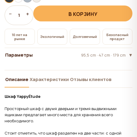
всем", на сайте сохраняются технические файлы
cookie, необходимые для работы сайта,
−
+
В КОРЗИНУ
1
использование которых не требует согласия
пользователя.
10 лет на
Безопасный
Экологичный
Долговечный
рынке
продукт
Параметры
95,5 cm · 47 cm · 179 cm
Описание
Характеристики
Отзывы клиентов
Шкаф YappyÉtude
Просторный шкаф с двумя дверьми и тремя выдвижными
ящиками предлагает много места для хранения всего
необходимого.
Стоит отметить, что шкаф разделен на две части: с одной