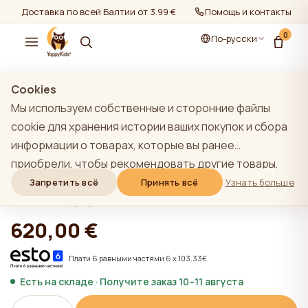
Доставка по всей Балтии от 3.99 €
Помощь и контакты
0
По-русски
показать все
/
Шкафы
Cookies
Мы используем собственные и сторонние файлы
cookie для хранения истории ваших покупок и сбора
информации о товарах, которые вы ранее
YappyClassic шкаф, LIGHT GREY
приобрели, чтобы рекомендовать другие товары,
Limited
которые, по нашему мнению, могут вас
Запретить всё
Принять всё
Узнать больше
заинтересовать. Чтобы узнать больше о нашей
★★★★★
★★★★★
4,9 (22)
политике использования файлов cookie, нажмите на
620,00 €
кнопку "Узнать больше". Вы можете согласиться со
всеми файлами cookie, нажав кнопку "Принять все",
Плати 6 равными частями 6 x 103.33€
или отклонить их, нажав кнопку "Запретить все". Если
Есть на складе · Получите заказ 10–11 августа
пользователь сайта нажимает кнопку "Отказать