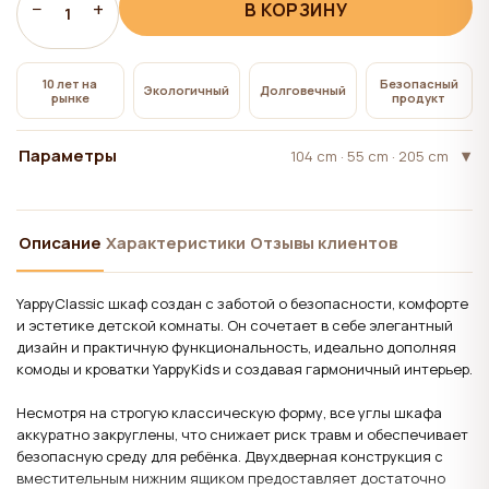
всем", на сайте сохраняются технические файлы
−
+
В КОРЗИНУ
1
cookie, необходимые для работы сайта,
использование которых не требует согласия
10 лет на
Безопасный
Экологичный
Долговечный
пользователя.
рынке
продукт
Параметры
104 cm · 55 cm · 205 cm
Описание
Характеристики
Отзывы клиентов
YappyClassic шкаф создан с заботой о безопасности, комфорте
и эстетике детской комнаты. Он сочетает в себе элегантный
дизайн и практичную функциональность, идеально дополняя
комоды и кроватки YappyKids и создавая гармоничный интерьер.
Несмотря на строгую классическую форму, все углы шкафа
аккуратно закруглены, что снижает риск травм и обеспечивает
безопасную среду для ребёнка. Двухдверная конструкция с
вместительным нижним ящиком предоставляет достаточно