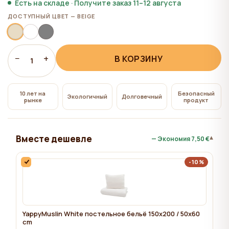
всем", на сайте сохраняются технические файлы
Есть на складе · Получите заказ 11–12 августа
cookie, необходимые для работы сайта,
ДОСТУПНЫЙ ЦВЕТ — BEIGE
использование которых не требует согласия
пользователя.
−
+
В КОРЗИНУ
1
10 лет на
Безопасный
Экологичный
Долговечный
рынке
продукт
Вместе дешевле
▾
— Экономия
7,50 €
-10%
YappyMuslin White постельное бельё 150x200 / 50x60
cm