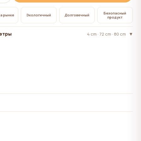
Безопасный
на рынке
Экологичный
Долговечный
продукт
етры
4 cm · 72 cm · 80 cm