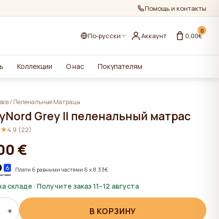
Помощь и контакты
0
По-русски
Аккаунт
0,00€
ь
Коллекции
О нас
Покупателям
все
/
Пеленальныe Матрацы
yNord Grey II пеленальный матрас
★★
★★
4,9 (22)
00 €
Плати 6 равными частями 6 x 8.33€
на складе · Получите заказ 11–12 августа
+
В КОРЗИНУ