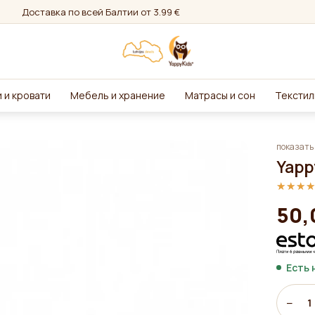
Доставка по всей Балтии от 3.99 €
 и кровати
Мебель и хранение
Матрасы и сон
Текстил
показать 
Yapp
★★★
★★★
50,
Есть 
−
1