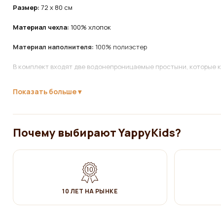
Размер:
72 x 80 см
Материал чехла:
100% хлопок
Материал наполнителя:
100% полиэстер
В комплект входят две водонепроницаемые простыни, которые к
Уход
:
Показать больше
✔ Стирать вручную 30°C
✔ НЕ отбеливать!
Почему выбирают YappyKids?
✔ Глажка на средних температурах
✔ Сушить естественным образом
✔ Не сушить в сушилке!
10 ЛЕТ НА РЫНКЕ