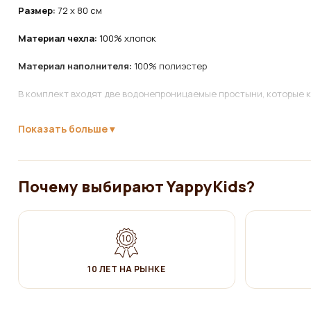
Размер:
72 x 80 см
Материал чехла:
100% хлопок
Материал наполнителя:
100% полиэстер
В комплект входят две водонепроницаемые простыни, которые к
Уход
:
Показать больше
✔ Стирать вручную 30°C
✔ НЕ отбеливать!
Почему выбирают YappyKids?
✔ Глажка на средних температурах
✔ Сушить естественным образом
✔ Не сушить в сушилке!
10 ЛЕТ НА РЫНКЕ