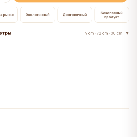
Безопасный
на рынке
Экологичный
Долговечный
продукт
етры
4 cm · 72 cm · 80 cm