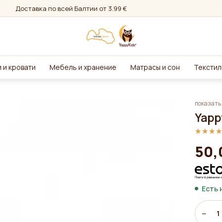
Доставка по всей Балтии от 3.99 €
 и кровати
Мебель и хранение
Матрасы и сон
Текстил
показать 
Yapp
★★★
★★★
50,
Есть 
−
1