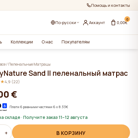
Помощь и контакты
0
По-русски
Аккаунт
0,00€
ь
Коллекции
О нас
Покупателям
все
/
Пеленальныe Матрацы
yNature Sand II пеленальный матрас
★★
★★
4,9 (22)
00 €
Плати 6 равными частями 6 x 8.33€
на складе · Получите заказ 11–12 августа
+
В КОРЗИНУ