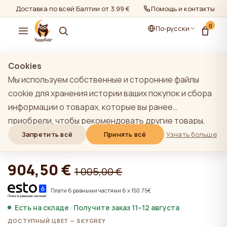
Доставка по всей Балтии от 3.99 €
Помощь и контакты
0
По-русски
показать все
/
Мебельные комплекты 2+
Cookies
Мы используем собственные и сторонние файлы
cookie для хранения истории ваших покупок и сбора
информации о товарах, которые вы ранее
SKY GREY YappyÉtude Подростковая
приобрели, чтобы рекомендовать другие товары,
кровать и YappyÉtude II комод
которые, по нашему мнению, могут вас
Запретить всё
Принять всё
Узнать больше
заинтересовать. Чтобы узнать больше о нашей
★★★★★
★★★★★
4,9 (22)
политике использования файлов cookie, нажмите на
904,50 €
1 005,00 €
кнопку "Узнать больше". Вы можете согласиться со
всеми файлами cookie, нажав кнопку "Принять все",
Плати 6 равными частями 6 x 150.75€
или отклонить их, нажав кнопку "Запретить все". Если
Есть на складе · Получите заказ 11–12 августа
пользователь сайта нажимает кнопку "Отказать
ДОСТУПНЫЙ ЦВЕТ — SKYGREY