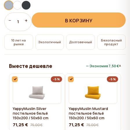
всем", на сайте сохраняются технические файлы
cookie, необходимые для работы сайта,
использование которых не требует согласия
−
+
В КОРЗИНУ
1
пользователя.
10 лет на
Безопасный
Экологичный
Долговечный
рынке
продукт
Вместе дешевле
▾
— Экономия
7,50 €
-5%
-5%
YappyMuslin Silver
YappyMuslin Mustard
постельное бельё
постельное бельё
150x200 / 50x60 cm
150x200 / 50x60 cm
71,25 €
71,25 €
75,00 €
75,00 €