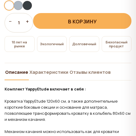
всем", на сайте сохраняются технические файлы
cookie, необходимые для работы сайта,
использование которых не требует согласия
−
+
В КОРЗИНУ
1
пользователя.
10 лет на
Безопасный
Экологичный
Долговечный
рынке
продукт
Описание
Характеристики
Отзывы клиентов
Комплект YappyEtude включает в себя :
Кроватка YappyEtude 120x60 см, а также дополнительные
короткие боковые секции и основание для матраса,
позволяющее трансформировать кроватку в колыбель 80x60 см
и механизм качания.
Механизм качания можно использовать как для кроватки