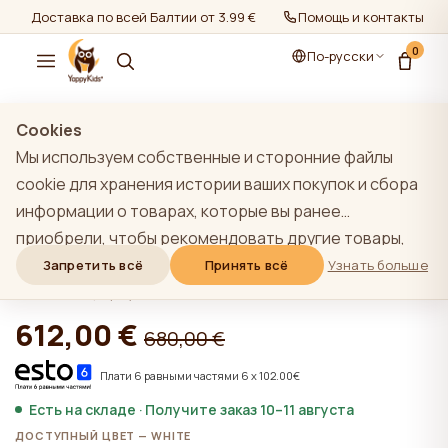
Доставка по всей Балтии от 3.99 €
Помощь и контакты
0
По-русски
показать все
/
Мебельные комплекты 0+
Cookies
Мы используем собственные и сторонние файлы
cookie для хранения истории ваших покупок и сбора
информации о товарах, которые вы ранее
WHITE YappyÉtude кроватка
приобрели, чтобы рекомендовать другие товары,
комплект
которые, по нашему мнению, могут вас
Запретить всё
Принять всё
Узнать больше
заинтересовать. Чтобы узнать больше о нашей
★★★★★
★★★★★
4,9 (22)
политике использования файлов cookie, нажмите на
612,00 €
680,00 €
кнопку "Узнать больше". Вы можете согласиться со
всеми файлами cookie, нажав кнопку "Принять все",
Плати 6 равными частями 6 x 102.00€
или отклонить их, нажав кнопку "Запретить все". Если
Есть на складе · Получите заказ 10–11 августа
пользователь сайта нажимает кнопку "Отказать
ДОСТУПНЫЙ ЦВЕТ — WHITE