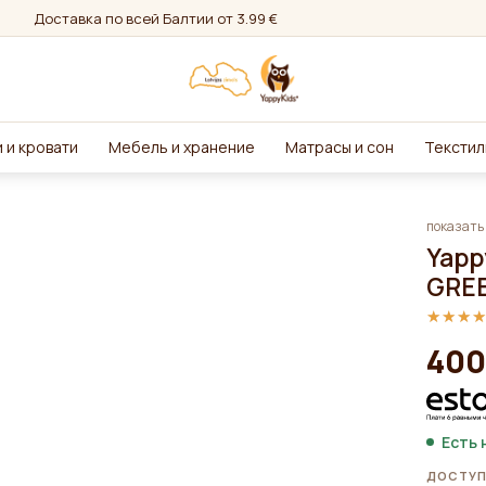
Доставка по всей Балтии от 3.99 €
 и кровати
Мебель и хранение
Матрасы и сон
Текстил
показать 
Yapp
GRE
★★★
★★★
400
Есть 
ДОСТУП