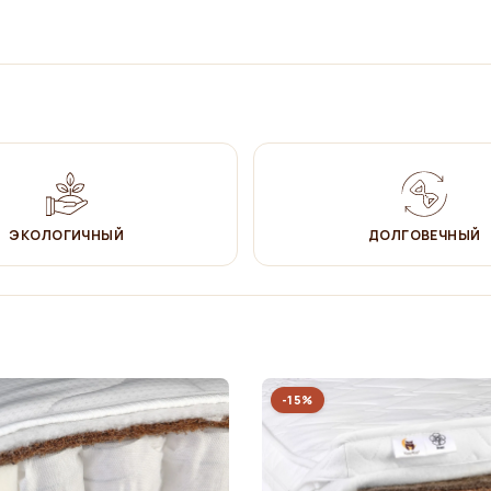
ольствие.
мером
200
x
9
0 см.
детей натуральным древесным воском. Это многофункциональный
 от загрязнений. Так же воск для дерева устраняет возникновение
деталей друг о друга во время использования мебели.
сертификат подтверждает, что продукция поступает из лесов, в
ЭКОЛОГИЧНЫЙ
ДОЛГОВЕЧНЫЙ
 и критериями FSC. А организация, имеющая такой сертификат,
 деятельность.
ь насухо.
-15%
ером
200 х 90см
возможно приобрести
:
игрушек и тп.