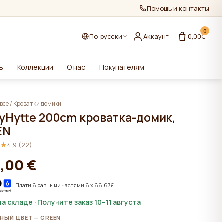
Помощь и контакты
0
По-русски
Аккаунт
0,00€
ь
Коллекции
О нас
Покупателям
все
/
Кроватки домики
yHytte 200cm кроватка-домик,
EN
★★
★★
4,9 (22)
,00 €
Плати 6 равными частями 6 x 66.67€
на складе · Получите заказ 10–11 августа
НЫЙ ЦВЕТ — GREEN