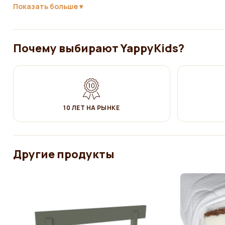
спать в кроватке
YappyHytte
200
для ребенка — настоящее удов
Показать больше
Кровать предназначена для использования с матрасом раз
Материал:
Массив сосны.
Почему выбирают YappyKids?
Древесина обработана экологически чистым, безопасным для 
материал, придает блеск, отталкивает влагу и защищает мебель
посторонних звуков, которые возникают при трении деревянных 
Мебель произведена из FSC сертифицированной древесины. FSC 
10 ЛЕТ НА РЫНКЕ
которых лесопользование ведется в соответствии с принципами
ведет экологически, экономически и социально ответственную
Уход:
Другие продукты
✔ Протирать влажной хлопчатобумажной тканью. Затем вытерет
За дополнительную плату, только для кроватей – домиков разм
YappySpot
– ящик на колесах, для хранения постельного белья, 