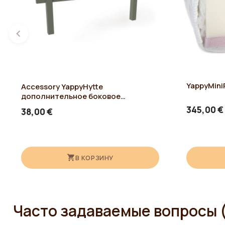
YappyNap
– ящик на колесах, может использоваться для хранен
эргономические рейки для матраса входят в комплект.
YappyMini
Accessory YappyHytte
дополнительное боковое
ограждение 80cm, GREEN
345,00 €
38,00 €
В КОРЗИНУ
Часто задаваемые вопросы 