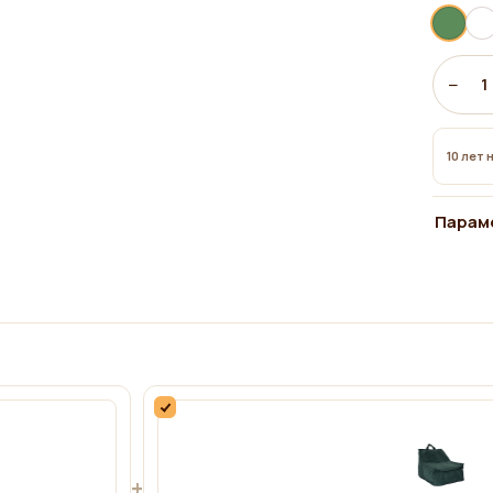
−
1
10 лет 
Парам
+