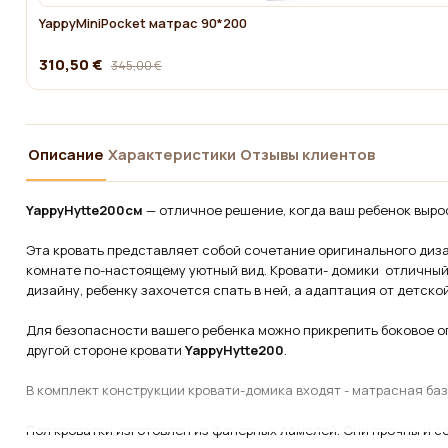
YappyMiniPocket матрас 90*200
310,50 €
345,00 €
Описание
Характеристики
Отзывы клиентов
YappyHytte200
см
— отличное решение, когда ваш ребенок вырос
Эта кровать представляет собой сочетание оригинального диза
комнате по-настоящему уютный вид. Кровати- домики отличный
дизайну, ребенку захочется спать в ней, а адаптация от детско
Для безопасности вашего ребенка можно прикрепить боковое ог
другой стороне кровати
YappyHytte
200
.
В комплект конструкции кровати-домика входят - матрасная ба
Пол кроватки изготовлен из фанерных ламелей. Они прочны и с