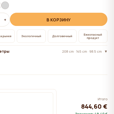
+
В КОРЗИНУ
Безопасный
на рынке
Экологичный
Долговечный
продукт
етры
208 cm · 145 cm · 98.5 cm
Итого
844,60 €
Экономия:
49,40 €