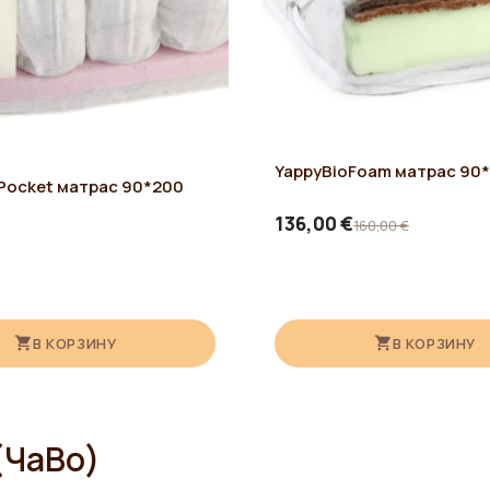
ия, либо быть дополнительным спальным местом. Дно и
YappyBioFoam матрас 90
Pocket матрас 90*200
136,00 €
160,00 €
В КОРЗИНУ
В КОРЗИНУ
(ЧаВо)