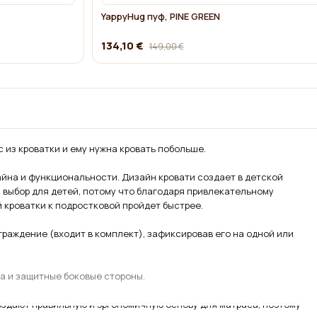
YappyHug пуф, PINE GREEN
134,10 €
149,00 €
 из кроватки и ему нужна кровать побольше.
йна и функциональности. Дизайн кровати создает в детской
 выбор для детей, потому что благодаря привлекательному
й кроватки к подростковой пройдет быстрее.
раждение (входит в комплект), зафиксировав его на одной или
за и защитные боковые стороны.
оздают правильную и эргономичную основу для матраса, поэтому