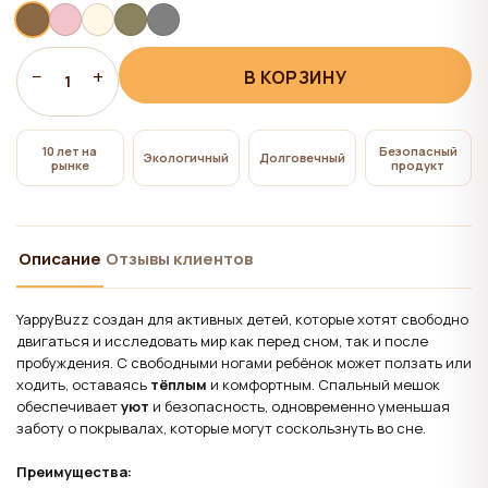
всем", на сайте сохраняются технические файлы
cookie, необходимые для работы сайта,
использование которых не требует согласия
−
+
В КОРЗИНУ
1
пользователя.
10 лет на
Безопасный
Экологичный
Долговечный
рынке
продукт
Описание
Отзывы клиентов
YappyBuzz создан для активных детей, которые хотят свободно
двигаться и исследовать мир как перед сном, так и после
пробуждения. С свободными ногами ребёнок может ползать или
ходить, оставаясь
тёплым
и комфортным. Спальный мешок
обеспечивает
уют
и безопасность, одновременно уменьшая
заботу о покрывалах, которые могут соскользнуть во сне.
Преимущества: