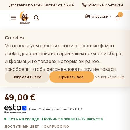
Доставка по всей Балтии от 3.99 €
Помощь и контакты
0
По-русски
показать все
/
Guļammaisi
/
6-12 мес.
Cookies
Мы используем собственные и сторонние файлы
cookie для хранения истории ваших покупок и сбора
информации о товарах, которые вы ранее
YappyBuzz Cappuccino спальный
приобрели, чтобы рекомендовать другие товары,
мешок 6-12 мес. / 72 см
которые, по нашему мнению, могут вас
Запретить всё
Принять всё
Узнать больше
заинтересовать. Чтобы узнать больше о нашей
★★★★★
★★★★★
4,9 (22)
политике использования файлов cookie, нажмите на
49,00 €
кнопку "Узнать больше". Вы можете согласиться со
всеми файлами cookie, нажав кнопку "Принять все",
Плати 6 равными частями 6 x 8.17€
или отклонить их, нажав кнопку "Запретить все". Если
Есть на складе · Получите заказ 11–12 августа
пользователь сайта нажимает кнопку "Отказать
ДОСТУПНЫЙ ЦВЕТ — CAPPUCCINO