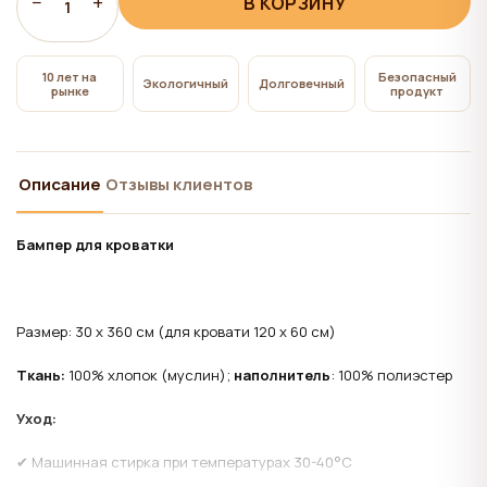
−
+
В КОРЗИНУ
всем", на сайте сохраняются технические файлы
1
cookie, необходимые для работы сайта,
использование которых не требует согласия
10 лет на
Безопасный
Экологичный
Долговечный
рынке
продукт
пользователя.
Описание
Отзывы клиентов
Бампер для кроватки
Размер: 30 x 360 см (для кровати 120 х 60 см)
Ткань:
100% хлопок (муслин);
наполнитель
: 100% полиэстер
Уход:
✔ Машинная стирка при температурах 30-40°C