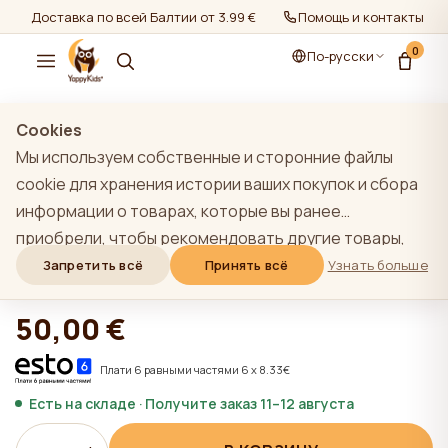
Доставка по всей Балтии от 3.99 €
Помощь и контакты
0
По-русски
показать все
/
Постельное бельё для новорождённых
/
Бампера для
Cookies
кроваток
Мы используем собственные и сторонние файлы
cookie для хранения истории ваших покупок и сбора
информации о товарах, которые вы ранее
приобрели, чтобы рекомендовать другие товары,
YappyEcru Muslin 360cm бампер
которые, по нашему мнению, могут вас
Запретить всё
Принять всё
Узнать больше
★★★★★
★★★★★
4,9 (22)
заинтересовать. Чтобы узнать больше о нашей
политике использования файлов cookie, нажмите на
50,00 €
кнопку "Узнать больше". Вы можете согласиться со
Плати 6 равными частями 6 x 8.33€
всеми файлами cookie, нажав кнопку "Принять все",
или отклонить их, нажав кнопку "Запретить все". Если
Есть на складе · Получите заказ 11–12 августа
пользователь сайта нажимает кнопку "Отказать