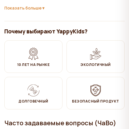
✔ НЕ отбеливать!
Показать больше
✔ Глажка на средних температурах (муслин не нужно гладить,
если хотите сохранить его естественный вид)
Почему выбирают YappyKids?
✔ Сушить естественным образом
✔ Не сушить в сушилке!
10 ЛЕТ НА РЫНКЕ
ЭКОЛОГИЧНЫЙ
ДОЛГОВЕЧНЫЙ
БЕЗОПАСНЫЙ ПРОДУКТ
Часто задаваемые вопросы (ЧаВо)