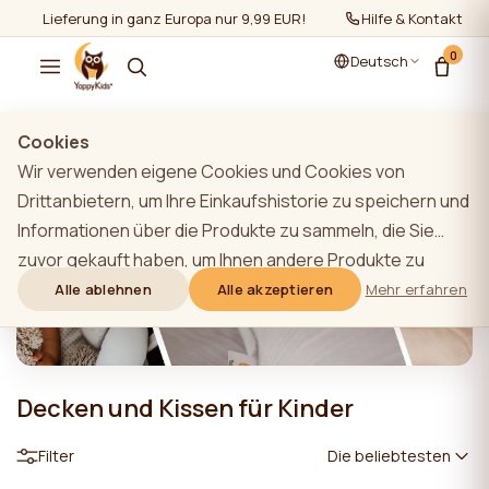
Lieferung in ganz Europa nur 9,99 EUR!
Hilfe & Kontakt
0
Deutsch
Cookies
Wir verwenden eigene Cookies und Cookies von
Drittanbietern, um Ihre Einkaufshistorie zu speichern und
Informationen über die Produkte zu sammeln, die Sie
zuvor gekauft haben, um Ihnen andere Produkte zu
empfehlen, von denen wir glauben, dass sie für Sie
Alle ablehnen
Alle akzeptieren
Mehr erfahren
interessant sein könnten. Um mehr über unsere Cookie-
Richtlinie zu erfahren, klicken Sie bitte auf die
Schaltfläche "Mehr erfahren". Sie können allen Cookies
Decken und Kissen für Kinder
zustimmen, indem Sie auf die Schaltfläche "Alle
akzeptieren" klicken, oder sie ablehnen, indem Sie auf
Filter
Die beliebtesten
die Schaltfläche "Alle ablehnen" klicken. Wenn ein