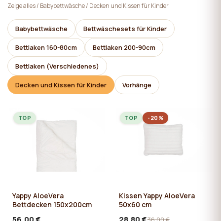
Website-Benutzer auf die Schaltfläche "Alle ablehnen"
Zeige alles
/
Babybettwäsche
/
Decken und Kissen für Kinder
klickt, werden technische Cookies, die für den Betrieb
der Website erforderlich sind, auf der Website
Babybettwäsche
Bettwäschesets für Kinder
gespeichert, für deren Verwendung keine Zustimmung
Bettlaken 160-80cm
Bettlaken 200-90cm
des Benutzers erforderlich ist.
Bettlaken (Verschiedenes)
Decken und Kissen für Kinder
Vorhänge
TOP
TOP
-20%
Yappy AloeVera
Kissen Yappy AloeVera
Bettdecken 150x200cm
50x60 cm
56,00 €
28,80 €
36,00 €