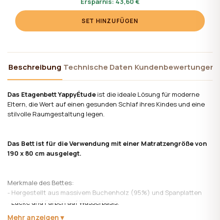
Ersparnis:
43,60 €
SET HINZUFÜGEN
Beschreibung
Technische Daten
Kundenbewertungen
Das Etagenbett YappyÉtude
ist die ideale Lösung für moderne
Eltern, die Wert auf einen gesunden Schlaf ihres Kindes und eine
stilvolle Raumgestaltung legen.
Das Bett ist für die Verwendung mit einer Matratzengröße von
190 x 80 cm ausgelegt.
Merkmale des Bettes:
- Hergestellt aus massivem Buchenholz (95%) und Spanplatten
- Lacke und Farben auf Wasserbasis.
- Die Leiter kann entweder auf der linken oder rechten Seite
Mehr anzeigen