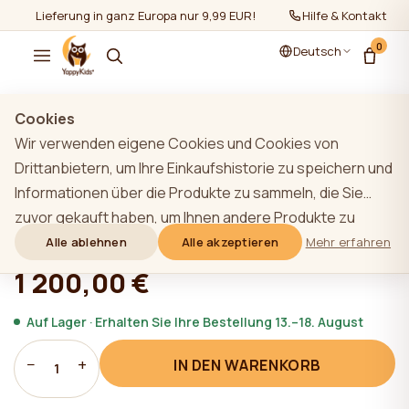
Lieferung in ganz Europa nur 9,99 EUR!
Hilfe & Kontakt
0
Deutsch
Zeige alles
/
Etagenbetten
Cookies
Wir verwenden eigene Cookies und Cookies von
TOP
Drittanbietern, um Ihre Einkaufshistorie zu speichern und
Informationen über die Produkte zu sammeln, die Sie
YappyEtude Etagenbett, SKY GREY
zuvor gekauft haben, um Ihnen andere Produkte zu
empfehlen, von denen wir glauben, dass sie für Sie
Alle ablehnen
Alle akzeptieren
Mehr erfahren
★★★★★
★★★★★
4,9 (22)
interessant sein könnten. Um mehr über unsere Cookie-
1 200,00 €
Richtlinie zu erfahren, klicken Sie bitte auf die
Schaltfläche "Mehr erfahren". Sie können allen Cookies
Auf Lager · Erhalten Sie Ihre Bestellung 13.–18. August
zustimmen, indem Sie auf die Schaltfläche "Alle
−
+
IN DEN WARENKORB
akzeptieren" klicken, oder sie ablehnen, indem Sie auf
1
die Schaltfläche "Alle ablehnen" klicken. Wenn ein