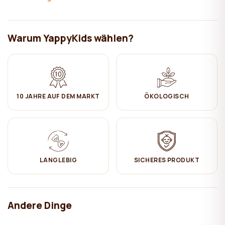
befestigt werden.
- Alle Elemente haben sichere und abgerundete Formen.
- Schutzplatten sorgen für die Sicherheit der Kinder. Die untere
Stufe hat einen abnehmbaren Rand.
Warum YappyKids wählen?
- Der Boden ist mit orthopädischen Lamellen ausgestattet, um eine
gute Belüftung der Matratze zu gewährleisten.
Wichtige Parameter:
10 JAHRE AUF DEM MARKT
ÖKOLOGISCH
Höhe des Schutzrandes = 30cm
Länge des Randes der ersten Etage = 58 cm
Abstand zwischen den Bettebenen (oberer und unterer
Matratzenboden) = 98 cm
Maximales Gewicht pro Bett = 90kg
Pflege:
LANGLEBIG
SICHERES PRODUKT
✔ Mit einem feuchten Baumwolltuch abwischen. Anschließend
trocken wischen.
Andere Dinge