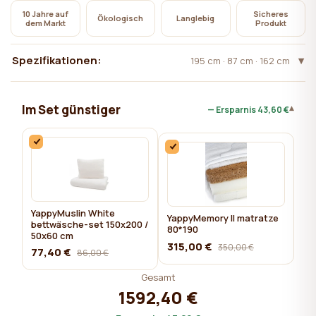
Website-Benutzer auf die Schaltfläche "Alle ablehnen"
10 Jahre auf
Sicheres
Ökologisch
Langlebig
klickt, werden technische Cookies, die für den Betrieb
dem Markt
Produkt
der Website erforderlich sind, auf der Website
Spezifikationen:
gespeichert, für deren Verwendung keine Zustimmung
195 cm · 87 cm · 162 cm
des Benutzers erforderlich ist.
Im Set günstiger
▾
— Ersparnis
43,60 €
YappyMuslin White
YappyMemory II matratze
bettwäsche-set 150x200 /
80*190
50x60 cm
315,00 €
350,00 €
77,40 €
86,00 €
Gesamt
1592,40 €