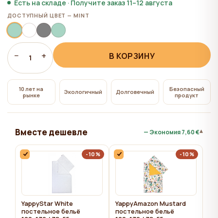
всем", на сайте сохраняются технические файлы
Есть на складе · Получите заказ 11–12 августа
cookie, необходимые для работы сайта,
ДОСТУПНЫЙ ЦВЕТ — MINT
использование которых не требует согласия
пользователя.
−
+
В КОРЗИНУ
1
10 лет на
Безопасный
Экологичный
Долговечный
рынке
продукт
Вместе дешевле
▾
— Экономия
7,60 €
-10%
-10%
YappyStar White
YappyAmazon Mustard
постельное бельё
постельное бельё