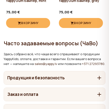
YappyGum бампер, mint
YappyGum бампер, grey
75,00 €
75,00 €
В КОРЗИНУ
В КОРЗИНУ
Часто задаваемые вопросы (ЧаВо)
Здесь собрано всё, что чаще всего спрашивают о продукции
YappyKids, оплате, доставке и гарантии. Если вашего вопроса
нет — напишите на
sales@yappy.lv
или позвоните
+371 27293780
.
Продукция и безопасность
Из чего сделана мебель YappyKids?
Заказ и оплата
Зависит от товара. Кроватки и кровати мы делаем из
Где производится продукция YappyKids?
массива дерева — сосны, берёзы, бука и дуба. В комодах и
Как оформить заказ?