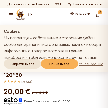
Доставка по всей Балтии от 3.99 €
Помощь и контакты
0
По-русски
показать все
/
Постельное бельё для новорождённых
/
Простыни для
Cookies
кроватей 120-60см
Мы используем собственные и сторонние файлы
cookie для хранения истории ваших покупок и сбора
информации о товарах, которые вы ранее
приобрели, чтобы рекомендовать другие товары,
YappyShield Mint
которые, по нашему мнению, могут вас
Запретить всё
Принять всё
Узнать больше
водонепроницаемая простынка
заинтересовать. Чтобы узнать больше о нашей
120*60
политике использования файлов cookie, нажмите на
★★★★★
★★★★★
4,9 (22)
кнопку "Узнать больше". Вы можете согласиться со
20,00 €
всеми файлами cookie, нажав кнопку "Принять все",
25,00 €
или отклонить их, нажав кнопку "Запретить все". Если
Плати 6 равными частями 6 x 3.33€
пользователь сайта нажимает кнопку "Отказать