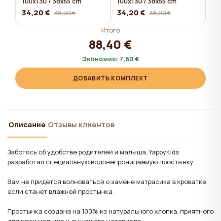
100x130 / 38x55 cm
100x130 / 38x55 cm
34,20 €
34,20 €
38,00 €
38,00 €
Итого
88,40 €
Экономия:
7,60 €
ДОБАВИТЬ КОМПЛЕКТ
Описание
Отзывы клиентов
Заботясь об удобстве родителей и малыша, YappyKids
разработал специальную водонепроницаемую простынку.
Вам не придется волноваться о замене матрасика в кроватке,
если станет влажной простынка.
Простынка создана на 100% из натурального хлопка, приятного
для кожи малыша и дышащего материала.