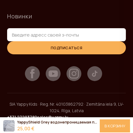
Новинки
ПОДПИСАТЬСЯ
SIA Yappy Kids · Reg. Nr. 40103862792 · Zemitāna iela 9, LV-
1024, Rīga, Latvia
+371 27293780
sales@yappy.lv
YappyShield Grey водонепроницаемая простынка 120*60
В КОРЗИНУ
25,00 €