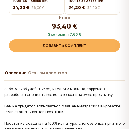
100x130 / 38x55 cm
100x130 / 38x55 cm
34,20 €
34,20 €
38,00 €
38,00 €
Итого
93,40 €
Экономия:
7,60 €
ДОБАВИТЬ КОМПЛЕКТ
Описание
Отзывы клиентов
Заботясь об удобстве родителей и малыша, YappyKids
разработал специальную водонепроницаемую простынку.
Вам не придется волноваться о замене матрасика в кроватке,
если станет влажной простынка.
Простынка создана на 100% из натурального хлопка, приятного
для кожи малыша и дышащего материала.