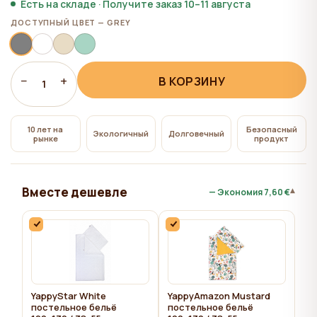
всем", на сайте сохраняются технические файлы
Есть на складе · Получите заказ 10–11 августа
cookie, необходимые для работы сайта,
ДОСТУПНЫЙ ЦВЕТ — GREY
использование которых не требует согласия
пользователя.
−
+
В КОРЗИНУ
1
10 лет на
Безопасный
Экологичный
Долговечный
рынке
продукт
Вместе дешевле
▾
— Экономия
7,60 €
YappyStar White
YappyAmazon Mustard
постельное бельё
постельное бельё