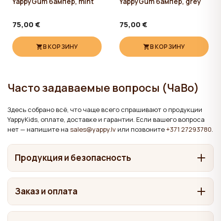
YappyGum бампер, mint
YappyGum бампер, grey
75,00 €
75,00 €
В КОРЗИНУ
В КОРЗИНУ
Часто задаваемые вопросы (ЧаВо)
Здесь собрано всё, что чаще всего спрашивают о продукции
YappyKids, оплате, доставке и гарантии. Если вашего вопроса
нет — напишите на
sales@yappy.lv
или позвоните
+371 27293780
.
Продукция и безопасность
Из чего сделана мебель YappyKids?
Заказ и оплата
Зависит от товара. Кроватки и кровати мы делаем из
Где производится продукция YappyKids?
массива дерева — сосны, берёзы, бука и дуба. В комодах и
Как оформить заказ?